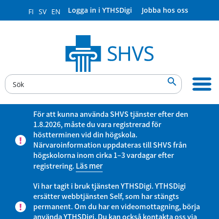
Logga in i YTHSDigi
Jobba hos oss
FI
SV
EN

För att kunna använda SHVS tjänster efter den
1.8.2026, måste du vara registrerad för
höstterminen vid din högskola.
Närvaroinformation uppdateras till SHVS från
högskolorna inom cirka 1–3 vardagar efter
registrering.
Läs mer
Vi har tagit i bruk tjänsten YTHSDigi. YTHSDigi
ersätter webbtjänsten Self, som har stängts
permanent. Om du har en videomottagning, börja
använda YTHSDigi. Du kan också kontakta oss via