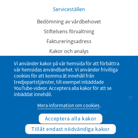
Serviceställen
Bedömning av vårdbehovet
Stiftelsens förvaltning
Faktureringsadress
Kakor och analys
Dataskyddsbeskrivningar
Vi använder kakor på vår hemsida för att förbättra
vår hemsidas användbarhet. Vi använder frivilliga
Tillgänglighetsutlåtande
cookies för att komma åt innehåll från
tredjepartstjänster, till exempel inbäddade
YouTube-videor. Acceptera alla kakor för att se
inbäddat innehåll.
Mera information om cookies
.
Acceptera alla kakor
© Studenternas hälsovårdsstiftelse
Tillåt endast nödvändiga kakor
Website by Verkkovaraani