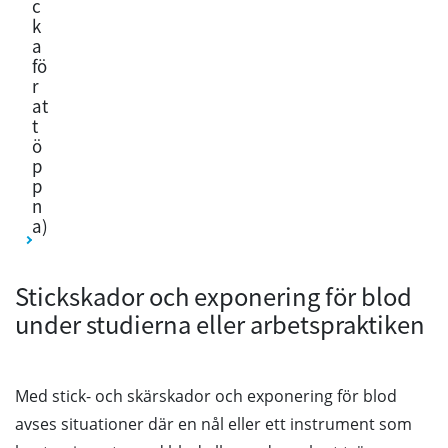
c
k
a
fö
r
at
t
ö
p
p
n
a)
Stickskador och exponering för blod
under studierna eller arbetspraktiken
Med stick- och skärskador och exponering för blod
avses situationer där en nål eller ett instrument som