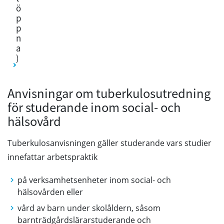
ö
p
p
n
a
)
Anvisningar om tuberkulosutredning
för studerande inom social- och
hälsovård
Tuberkulosanvisningen gäller studerande vars studier
innefattar arbetspraktik
på verksamhetsenheter inom social- och
hälsovården eller
vård av barn under skolåldern, såsom
barnträdgårdslärarstuderande och