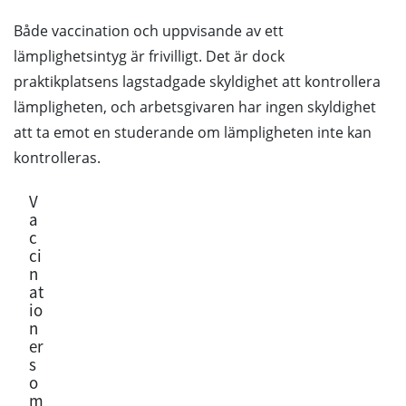
Både vaccination och uppvisande av ett
lämplighetsintyg är frivilligt. Det är dock
praktikplatsens lagstadgade skyldighet att kontrollera
lämpligheten, och arbetsgivaren har ingen skyldighet
att ta emot en studerande om lämpligheten inte kan
kontrolleras.
V
a
c
ci
n
at
io
n
er
s
o
m