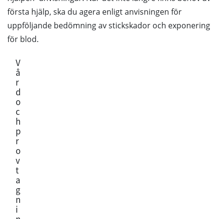
första hjälp, ska du agera enligt anvisningen för
uppföljande bedömning av stickskador och exponering
för blod.
V
å
r
d
o
c
h
p
r
o
v
t
a
g
n
i
n