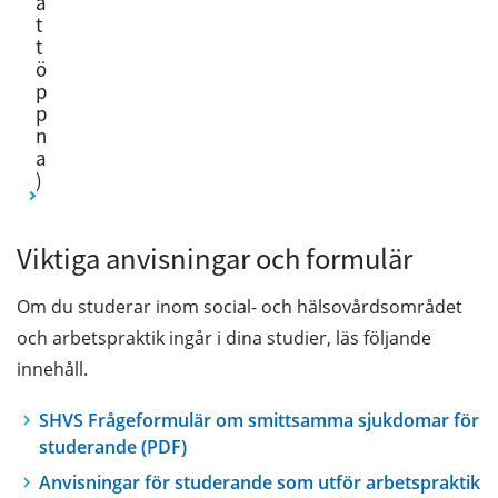
a
t
t
ö
p
p
n
a
)
Viktiga anvisningar och formulär
Om du studerar inom social- och hälsovårdsområdet
och arbetspraktik ingår i dina studier, läs följande
innehåll.
SHVS Frågeformulär om smittsamma sjukdomar för
studerande (PDF)
Anvisningar för studerande som utför arbetspraktik