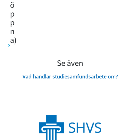
ö
p
p
n
a)
Se även
Vad handlar studiesamfundsarbete om?