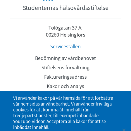
Studenternas hälsovårdsstiftelse
Tölögatan 37 A,
00260 Helsingfors
Serviceställen
Bedömning av vårdbehovet
Stiftelsens förvaltning
Faktureringsadress
Kakor och analys
Dataskyddsbeskrivningar
Vi använder kakor på vår hemsida för att förbättra
vår hemsidas användbarhet. Vi använder frivilliga
Tillgänglighetsutlåtande
cookies för att komma åt innehåll från
tredjepartstjänster, till exempel inbäddade
YouTube-videor. Acceptera alla kakor för att se
inbäddat innehåll.