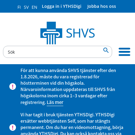
Logga in i YTHSDigi
Jobba hos oss
FI
SV
EN

För att kunna använda SHVS tjänster efter den
1.8.2026, måste du vara registrerad för
höstterminen vid din högskola.
Närvaroinformation uppdateras till SHVS från
högskolorna inom cirka 1–3 vardagar efter
registrering.
Läs mer
Vi har tagit i bruk tjänsten YTHSDigi. YTHSDigi
ersätter webbtjänsten Self, som har stängts
permanent. Om du har en videomottagning, börja
använda YTHSDigi. Du kan också kontakta oss via