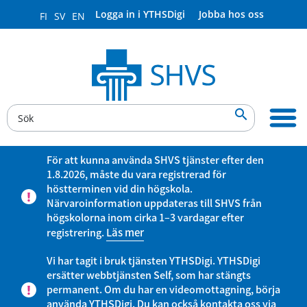
Logga in i YTHSDigi
Jobba hos oss
FI
SV
EN

För att kunna använda SHVS tjänster efter den
1.8.2026, måste du vara registrerad för
höstterminen vid din högskola.
Närvaroinformation uppdateras till SHVS från
högskolorna inom cirka 1–3 vardagar efter
registrering.
Läs mer
Vi har tagit i bruk tjänsten YTHSDigi. YTHSDigi
ersätter webbtjänsten Self, som har stängts
permanent. Om du har en videomottagning, börja
använda YTHSDigi. Du kan också kontakta oss via