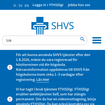
Logga in i YTHSDigi
Jobba hos oss
FI
SV
EN

För att kunna använda SHVS tjänster efter den
1.8.2026, måste du vara registrerad för
höstterminen vid din högskola.
Närvaroinformation uppdateras till SHVS från
högskolorna inom cirka 1–3 vardagar efter
registrering.
Läs mer
Vi har tagit i bruk tjänsten YTHSDigi. YTHSDigi
ersätter webbtjänsten Self, som har stängts
permanent. Om du har en videomottagning, börja
använda YTHSDigi. Du kan också kontakta oss via