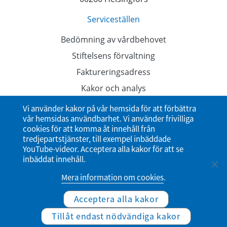
Serviceställen
Bedömning av vårdbehovet
Stiftelsens förvaltning
Faktureringsadress
Kakor och analys
Dataskyddsbeskrivningar
Vi använder kakor på vår hemsida för att förbättra
vår hemsidas användbarhet. Vi använder frivilliga
Tillgänglighetsutlåtande
cookies för att komma åt innehåll från
tredjepartstjänster, till exempel inbäddade
YouTube-videor. Acceptera alla kakor för att se
inbäddat innehåll.
Mera information om cookies
.
Acceptera alla kakor
© Studenternas hälsovårdsstiftelse
Tillåt endast nödvändiga kakor
Website by Verkkovaraani