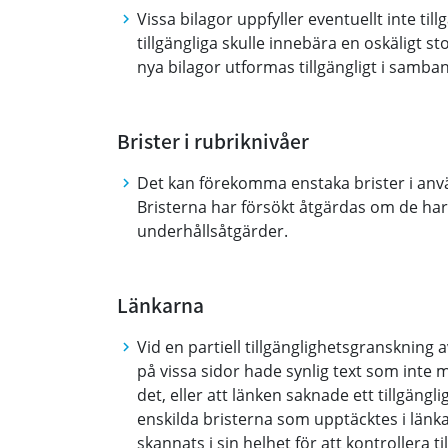
Vissa bilagor uppfyller eventuellt inte til
tillgängliga skulle innebära en oskäligt s
nya bilagor utformas tillgängligt i samb
Brister i rubriknivåer
Det kan förekomma enstaka brister i anv
Bristerna har försökt åtgärdas om de h
underhållsåtgärder.
Länkarna
Vid en partiell tillgänglighetsgranskning 
på vissa sidor hade synlig text som inte m
det, eller att länken saknade ett tillgäng
enskilda bristerna som upptäcktes i länk
skannats i sin helhet för att kontrollera 