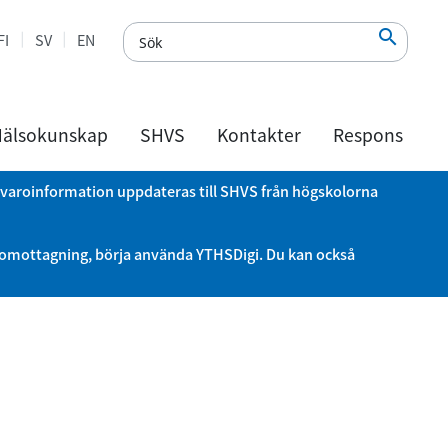

FI
SV
EN
älsokunskap
SHVS
Kontakter
Respons
ärvaroinformation uppdateras till SHVS från högskolorna
deomottagning, börja använda YTHSDigi. Du kan också