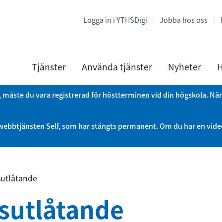
Logga in i YTHSDigi
Jobba hos oss
Tjänster
Använda tjänster
Nyheter
H
, måste du vara registrerad för höstterminen vid din högskola. N
er webbtjänsten Self, som har stängts permanent. Om du har en vi
sutlåtande
tsutlåtande