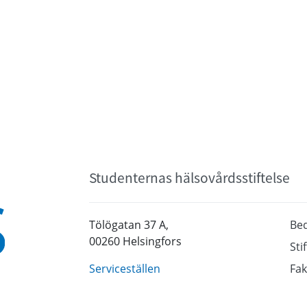
Studenternas hälsovårdsstiftelse
Tölögatan 37 A,
Be
00260 Helsingfors
Sti
Serviceställen
Fak