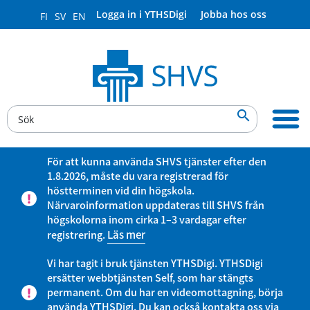
Logga in i YTHSDigi
Jobba hos oss
FI
SV
EN

För att kunna använda SHVS tjänster efter den
1.8.2026, måste du vara registrerad för
höstterminen vid din högskola.
Närvaroinformation uppdateras till SHVS från
högskolorna inom cirka 1–3 vardagar efter
registrering.
Läs mer
Vi har tagit i bruk tjänsten YTHSDigi. YTHSDigi
ersätter webbtjänsten Self, som har stängts
permanent. Om du har en videomottagning, börja
använda YTHSDigi. Du kan också kontakta oss via