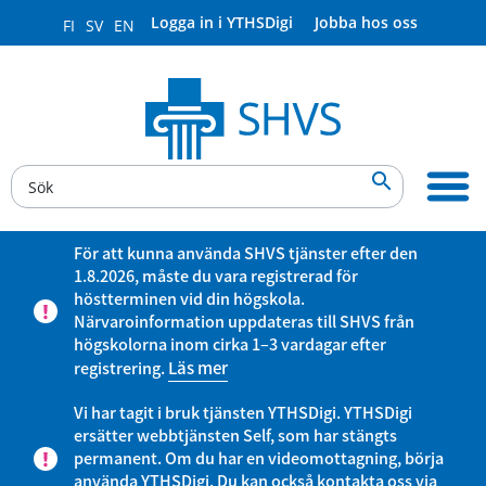
Logga in i YTHSDigi
Jobba hos oss
FI
SV
EN

För att kunna använda SHVS tjänster efter den
1.8.2026, måste du vara registrerad för
höstterminen vid din högskola.
Närvaroinformation uppdateras till SHVS från
högskolorna inom cirka 1–3 vardagar efter
registrering.
Läs mer
Vi har tagit i bruk tjänsten YTHSDigi. YTHSDigi
ersätter webbtjänsten Self, som har stängts
permanent. Om du har en videomottagning, börja
använda YTHSDigi. Du kan också kontakta oss via