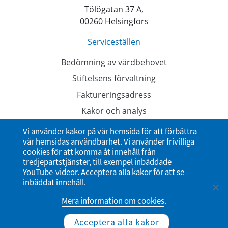
Tölögatan 37 A,
00260 Helsingfors
Serviceställen
Bedömning av vårdbehovet
Stiftelsens förvaltning
Faktureringsadress
Kakor och analys
Dataskyddsbeskrivningar
Vi använder kakor på vår hemsida för att förbättra
vår hemsidas användbarhet. Vi använder frivilliga
Tillgänglighetsutlåtande
cookies för att komma åt innehåll från
tredjepartstjänster, till exempel inbäddade
YouTube-videor. Acceptera alla kakor för att se
inbäddat innehåll.
Mera information om cookies
.
Acceptera alla kakor
© Studenternas hälsovårdsstiftelse