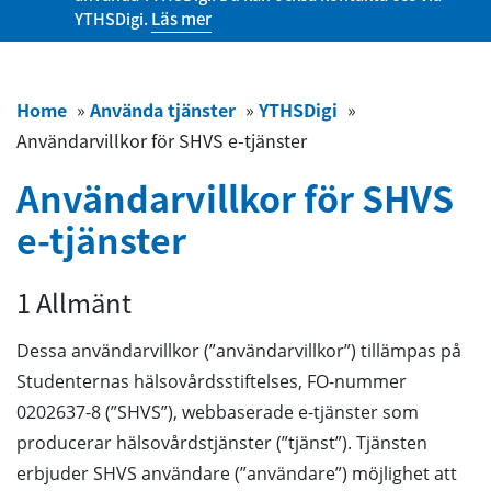
YTHSDigi.
Läs mer
Home
»
Använda tjänster
»
YTHSDigi
»
Användarvillkor för SHVS e-tjänster
Användarvillkor för SHVS
e-tjänster
1 Allmänt
Dessa användarvillkor (”användarvillkor”) tillämpas på
Studenternas hälsovårdsstiftelses, FO-nummer
0202637-8 (”SHVS”), webbaserade e-tjänster som
producerar hälsovårdstjänster (”tjänst”). Tjänsten
erbjuder SHVS användare (”användare”) möjlighet att