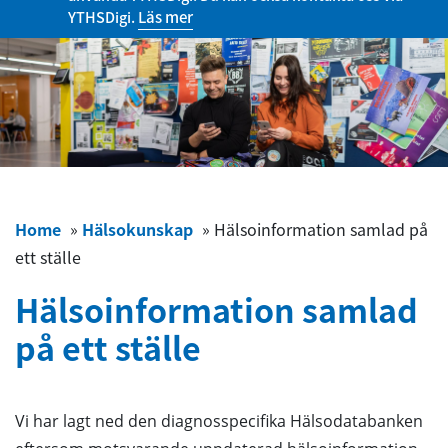
YTHSDigi.
Läs mer
Home
»
Hälsokunskap
»
Hälsoinformation samlad på
ett ställe
Hälsoinformation samlad
på ett ställe
Vi har lagt ned den diagnosspecifika Hälsodatabanken