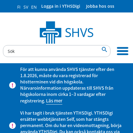
Logga in i YTHSDigi
Jobba hos oss
FI
SV
EN

För att kunna använda SHVS tjänster efter den
1.8.2026, måste du vara registrerad för
höstterminen vid din högskola.
Närvaroinformation uppdateras till SHVS från
högskolorna inom cirka 1–3 vardagar efter
registrering.
Läs mer
Vi har tagit i bruk tjänsten YTHSDigi. YTHSDigi
ersätter webbtjänsten Self, som har stängts
permanent. Om du har en videomottagning, börja
använda YTHSDigi. Du kan också kontakta oss via