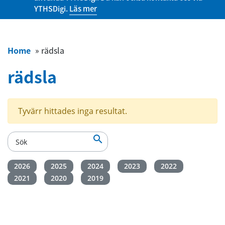
YTHSDigi.
Läs mer
Home
»
rädsla
rädsla
Tyvärr hittades inga resultat.

2026
2025
2024
2023
2022
2021
2020
2019