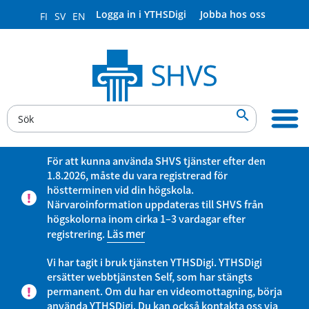
Logga in i YTHSDigi
Jobba hos oss
FI
SV
EN

För att kunna använda SHVS tjänster efter den
1.8.2026, måste du vara registrerad för
höstterminen vid din högskola.
Närvaroinformation uppdateras till SHVS från
högskolorna inom cirka 1–3 vardagar efter
registrering.
Läs mer
Vi har tagit i bruk tjänsten YTHSDigi. YTHSDigi
ersätter webbtjänsten Self, som har stängts
permanent. Om du har en videomottagning, börja
använda YTHSDigi. Du kan också kontakta oss via