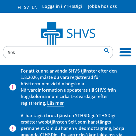
Logga in i YTHSDigi
Jobba hos oss
FI
SV
EN

För att kunna använda SHVS tjänster efter den
1.8.2026, måste du vara registrerad för
höstterminen vid din högskola.
Närvaroinformation uppdateras till SHVS från
högskolorna inom cirka 1–3 vardagar efter
registrering.
Läs mer
Vi har tagit i bruk tjänsten YTHSDigi. YTHSDigi
ersätter webbtjänsten Self, som har stängts
permanent. Om du har en videomottagning, börja
använda YTHSDigi. Du kan också kontakta oss via