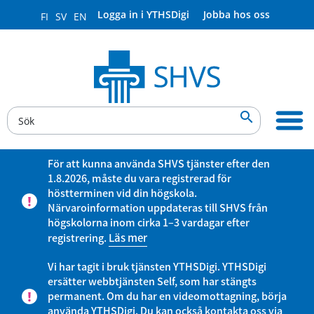
Logga in i YTHSDigi
Jobba hos oss
FI
SV
EN

För att kunna använda SHVS tjänster efter den
1.8.2026, måste du vara registrerad för
höstterminen vid din högskola.
Närvaroinformation uppdateras till SHVS från
högskolorna inom cirka 1–3 vardagar efter
registrering.
Läs mer
Vi har tagit i bruk tjänsten YTHSDigi. YTHSDigi
ersätter webbtjänsten Self, som har stängts
permanent. Om du har en videomottagning, börja
använda YTHSDigi. Du kan också kontakta oss via