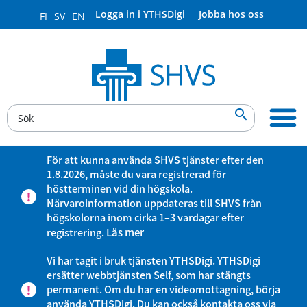
Logga in i YTHSDigi
Jobba hos oss
FI
SV
EN

För att kunna använda SHVS tjänster efter den
1.8.2026, måste du vara registrerad för
höstterminen vid din högskola.
Närvaroinformation uppdateras till SHVS från
högskolorna inom cirka 1–3 vardagar efter
registrering.
Läs mer
Vi har tagit i bruk tjänsten YTHSDigi. YTHSDigi
ersätter webbtjänsten Self, som har stängts
permanent. Om du har en videomottagning, börja
använda YTHSDigi. Du kan också kontakta oss via