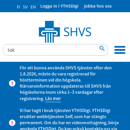
Logga in i YTHSDigi
Jobba hos oss
FI
SV
EN

För att kunna använda SHVS tjänster efter den
1.8.2026, måste du vara registrerad för
höstterminen vid din högskola.
Närvaroinformation uppdateras till SHVS från
högskolorna inom cirka 1–3 vardagar efter
registrering.
Läs mer
Vi har tagit i bruk tjänsten YTHSDigi. YTHSDigi
ersätter webbtjänsten Self, som har stängts
permanent. Om du har en videomottagning, börja
använda YTHSDigi. Du kan också kontakta oss via