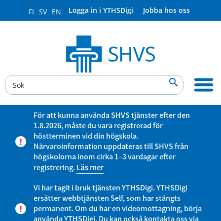
Logga in i YTHSDigi
Jobba hos oss
FI
SV
EN

För att kunna använda SHVS tjänster efter den
1.8.2026, måste du vara registrerad för
höstterminen vid din högskola.
Närvaroinformation uppdateras till SHVS från
högskolorna inom cirka 1–3 vardagar efter
registrering.
Läs mer
Vi har tagit i bruk tjänsten YTHSDigi. YTHSDigi
ersätter webbtjänsten Self, som har stängts
permanent. Om du har en videomottagning, börja
använda YTHSDigi. Du kan också kontakta oss via