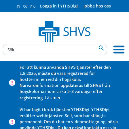
Logga in i YTHSDigi
Jobba hos oss
FI
SV
EN

För att kunna använda SHVS tjänster efter den
1.8.2026, måste du vara registrerad för
höstterminen vid din högskola.
Närvaroinformation uppdateras till SHVS från
högskolorna inom cirka 1–3 vardagar efter
registrering.
Läs mer
Vi har tagit i bruk tjänsten YTHSDigi. YTHSDigi
ersätter webbtjänsten Self, som har stängts
permanent. Om du har en videomottagning, börja
använda YTHSDigi. Du kan också kontakta oss via