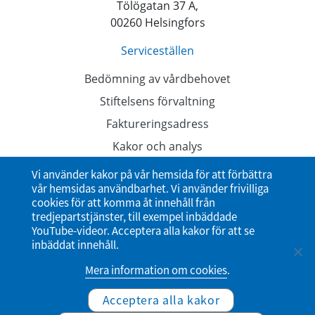
Tölögatan 37 A,
00260 Helsingfors
Serviceställen
Bedömning av vårdbehovet
Stiftelsens förvaltning
Faktureringsadress
Kakor och analys
Dataskyddsbeskrivningar
Vi använder kakor på vår hemsida för att förbättra
vår hemsidas användbarhet. Vi använder frivilliga
Tillgänglighetsutlåtande
cookies för att komma åt innehåll från
tredjepartstjänster, till exempel inbäddade
YouTube-videor. Acceptera alla kakor för att se
inbäddat innehåll.
Mera information om cookies
.
Acceptera alla kakor
© Studenternas hälsovårdsstiftelse