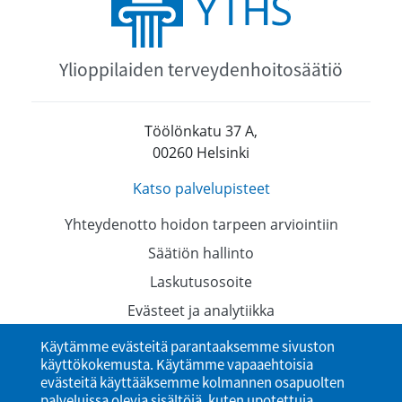
Ylioppilaiden terveydenhoitosäätiö
Töölönkatu 37 A,
00260 Helsinki
Katso palvelupisteet
Yhteydenotto hoidon tarpeen arviointiin
Säätiön hallinto
Laskutusosoite
Evästeet ja analytiikka
Tietosuojaselosteet
Käytämme evästeitä parantaaksemme sivuston
käyttökokemusta. Käytämme vapaaehtoisia
Saavutettavuusseloste
evästeitä käyttääksemme kolmannen osapuolten
palveluissa olevia sisältöjä, kuten upotettuja