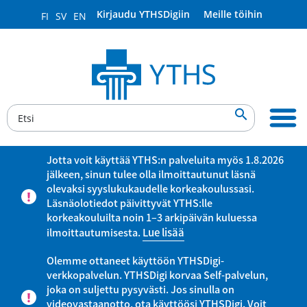
Kirjaudu YTHSDigiin
Meille töihin
FI
SV
EN

Jotta voit käyttää YTHS:n palveluita myös 1.8.2026
jälkeen, sinun tulee olla ilmoittautunut läsnä
olevaksi syyslukukaudelle korkeakoulussasi.
Läsnäolotiedot päivittyvät YTHS:lle
korkeakouluilta noin 1–3 arkipäivän kuluessa
ilmoittautumisesta.
Lue lisää
Olemme ottaneet käyttöön YTHSDigi-
verkkopalvelun. YTHSDigi korvaa Self-palvelun,
joka on suljettu pysyvästi. Jos sinulla on
videovastaanotto, ota käyttöösi YTHSDigi. Voit