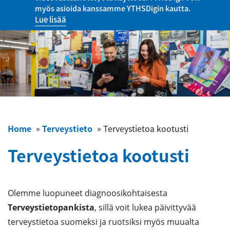
myös asioida kanssamme YTHSDigin kautta.
Lue lisää
Home
»
Terveystieto
»
Terveystietoa kootusti
Terveystietoa kootusti
Olemme luopuneet diagnoosikohtaisesta
Terveystietopankista
, sillä voit lukea päivittyvää
terveystietoa suomeksi ja ruotsiksi myös muualta