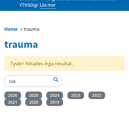
YTHSDigi.
Läs mer
Home
»
trauma
trauma
Tyvärr hittades inga resultat.

2026
2025
2024
2023
2022
2021
2020
2019