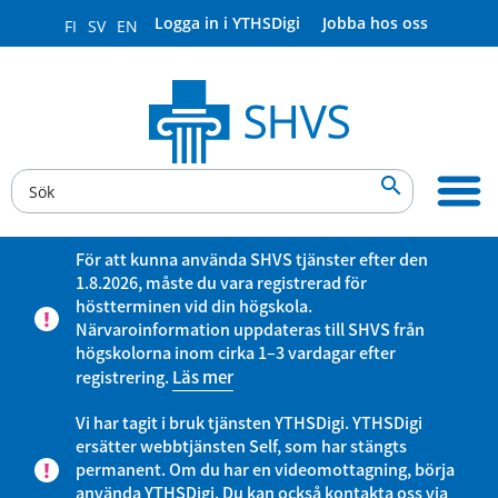
Logga in i YTHSDigi
Jobba hos oss
FI
SV
EN

För att kunna använda SHVS tjänster efter den
1.8.2026, måste du vara registrerad för
höstterminen vid din högskola.
Närvaroinformation uppdateras till SHVS från
högskolorna inom cirka 1–3 vardagar efter
registrering.
Läs mer
Vi har tagit i bruk tjänsten YTHSDigi. YTHSDigi
ersätter webbtjänsten Self, som har stängts
permanent. Om du har en videomottagning, börja
använda YTHSDigi. Du kan också kontakta oss via