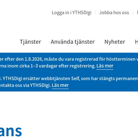
Logga in i YTHSDigi
Jobba hos oss
Tjänster
Använda tjänster
Nyheter
H
r efter den 1.8.2026, måste du vara registrerad för höstterminen
na inom cirka 1–3 vardagar efter registrering.
Läs mer
igi. YTHSDigi ersätter webbtjänsten Self, som har stängts permane
ntakta oss via YTHSDigi.
Läs mer
ans