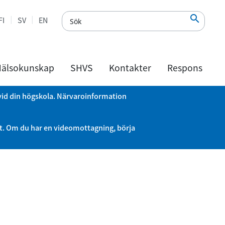

FI
SV
EN
älsokunskap
SHVS
Kontakter
Respons
 vid din högskola. Närvaroinformation
nt. Om du har en videomottagning, börja