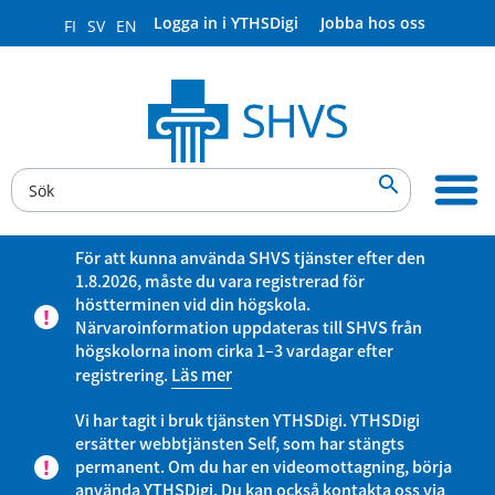
Logga in i YTHSDigi
Jobba hos oss
FI
SV
EN

För att kunna använda SHVS tjänster efter den
1.8.2026, måste du vara registrerad för
höstterminen vid din högskola.
Närvaroinformation uppdateras till SHVS från
högskolorna inom cirka 1–3 vardagar efter
registrering.
Läs mer
Vi har tagit i bruk tjänsten YTHSDigi. YTHSDigi
ersätter webbtjänsten Self, som har stängts
permanent. Om du har en videomottagning, börja
använda YTHSDigi. Du kan också kontakta oss via