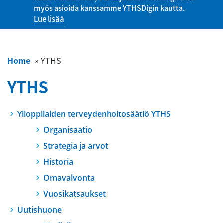
myös asioida kanssamme YTHSDigin kautta.
Lue lisää
Home
»
YTHS
YTHS
Ylioppilaiden terveydenhoitosäätiö YTHS
Organisaatio
Strategia ja arvot
Historia
Omavalvonta
Vuosikatsaukset
Uutishuone