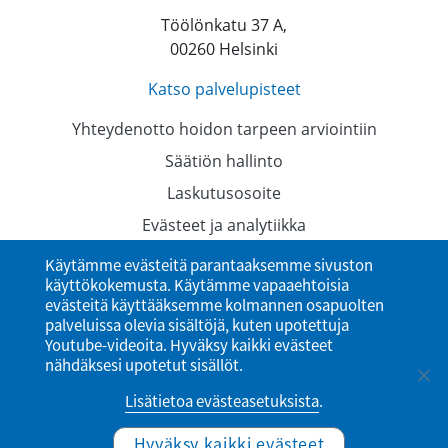
Töölönkatu 37 A,
00260 Helsinki
Katso palvelupisteet
Yhteydenotto hoidon tarpeen arviointiin
Säätiön hallinto
Laskutusosoite
Evästeet ja analytiikka
Tietosuojaselosteet
Käytämme evästeitä parantaaksemme sivuston
käyttökokemusta. Käytämme vapaaehtoisia
Saavutettavuusseloste
evästeitä käyttääksemme kolmannen osapuolten
palveluissa olevia sisältöjä, kuten upotettuja
Youtube-videoita. Hyväksy kaikki evästeet
nähdäksesi upotetut sisällöt.
Lisätietoa evästeasetuksista
.
Hyväksy kaikki evästeet