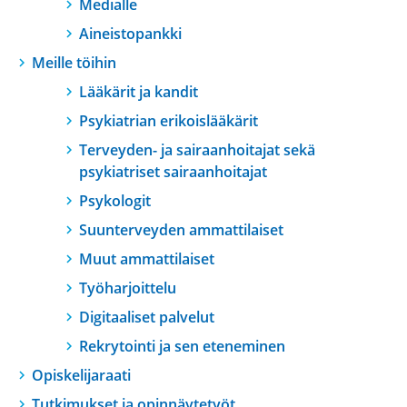
Medialle
Aineistopankki
Meille töihin
Lääkärit ja kandit
Psykiatrian erikoislääkärit
Terveyden- ja sairaanhoitajat sekä
psykiatriset sairaanhoitajat
Psykologit
Suunterveyden ammattilaiset
Muut ammattilaiset
Työharjoittelu
Digitaaliset palvelut
Rekrytointi ja sen eteneminen
Opiskelijaraati
Tutkimukset ja opinnäytetyöt