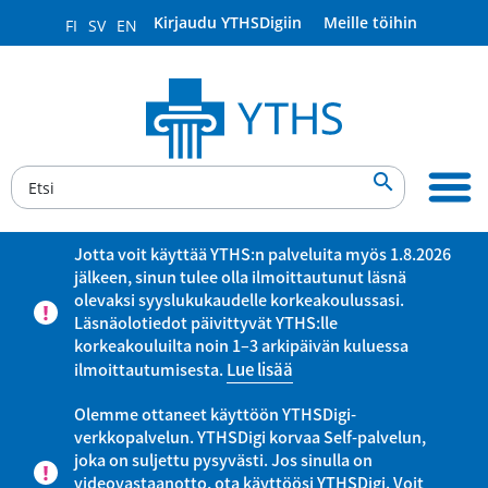
Kirjaudu YTHSDigiin
Meille töihin
FI
SV
EN

Jotta voit käyttää YTHS:n palveluita myös 1.8.2026
jälkeen, sinun tulee olla ilmoittautunut läsnä
olevaksi syyslukukaudelle korkeakoulussasi.
Läsnäolotiedot päivittyvät YTHS:lle
korkeakouluilta noin 1–3 arkipäivän kuluessa
ilmoittautumisesta.
Lue lisää
Olemme ottaneet käyttöön YTHSDigi-
verkkopalvelun. YTHSDigi korvaa Self-palvelun,
joka on suljettu pysyvästi. Jos sinulla on
videovastaanotto, ota käyttöösi YTHSDigi. Voit