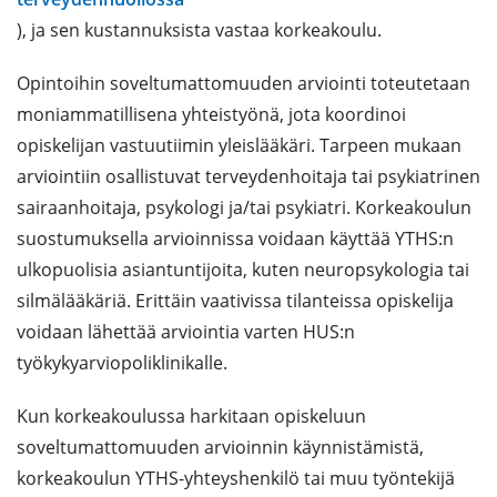
), ja sen kustannuksista vastaa korkeakoulu.
Opintoihin soveltumattomuuden arviointi toteutetaan
moniammatillisena yhteistyönä, jota koordinoi
opiskelijan vastuutiimin yleislääkäri. Tarpeen mukaan
arviointiin osallistuvat terveydenhoitaja tai psykiatrinen
sairaanhoitaja, psykologi ja/tai psykiatri. Korkeakoulun
suostumuksella arvioinnissa voidaan käyttää YTHS:n
ulkopuolisia asiantuntijoita, kuten neuropsykologia tai
silmälääkäriä. Erittäin vaativissa tilanteissa opiskelija
voidaan lähettää arviointia varten HUS:n
työkykyarviopoliklinikalle.
Kun korkeakoulussa harkitaan opiskeluun
soveltumattomuuden arvioinnin käynnistämistä,
korkeakoulun YTHS-yhteyshenkilö tai muu työntekijä