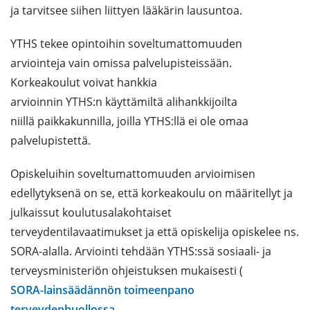
ja tarvitsee siihen liittyen lääkärin lausuntoa.
YTHS tekee opintoihin soveltumattomuuden
arviointeja vain omissa palvelupisteissään.
Korkeakoulut voivat hankkia
arvioinnin YTHS:n käyttämiltä alihankkijoilta
niillä paikkakunnilla, joilla YTHS:llä ei ole omaa
palvelupistettä.
Opiskeluihin soveltumattomuuden arvioimisen
edellytyksenä on se, että korkeakoulu on määritellyt ja
julkaissut koulutusalakohtaiset
terveydentilavaatimukset ja että opiskelija opiskelee ns.
SORA-alalla. Arviointi tehdään YTHS:ssä sosiaali- ja
terveysministeriön ohjeistuksen mukaisesti (
SORA-lainsäädännön toimeenpano
terveydenhuollossa