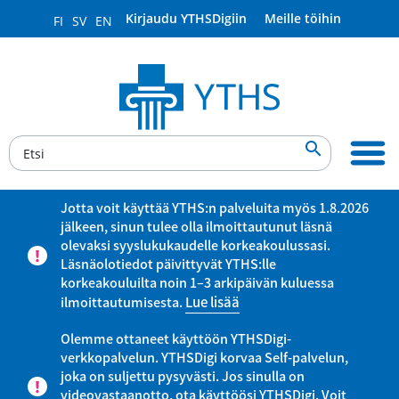
Kirjaudu YTHSDigiin
Meille töihin
FI
SV
EN

Jotta voit käyttää YTHS:n palveluita myös 1.8.2026
jälkeen, sinun tulee olla ilmoittautunut läsnä
olevaksi syyslukukaudelle korkeakoulussasi.
Läsnäolotiedot päivittyvät YTHS:lle
korkeakouluilta noin 1–3 arkipäivän kuluessa
ilmoittautumisesta.
Lue lisää
Olemme ottaneet käyttöön YTHSDigi-
verkkopalvelun. YTHSDigi korvaa Self-palvelun,
joka on suljettu pysyvästi. Jos sinulla on
videovastaanotto, ota käyttöösi YTHSDigi. Voit