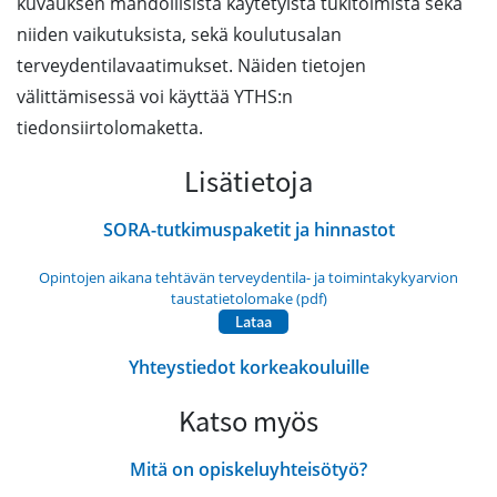
kuvauksen mahdollisista käytetyistä tukitoimista sekä
niiden vaikutuksista, sekä koulutusalan
terveydentilavaatimukset. Näiden tietojen
välittämisessä voi käyttää YTHS:n
tiedonsiirtolomaketta.
Lisätietoja
SORA-tutkimuspaketit ja hinnastot
Opintojen aikana tehtävän terveydentila- ja toimintakykyarvion
taustatietolomake (pdf)
Lataa
Yhteystiedot korkeakouluille
Katso myös
Mitä on opiskeluyhteisötyö?