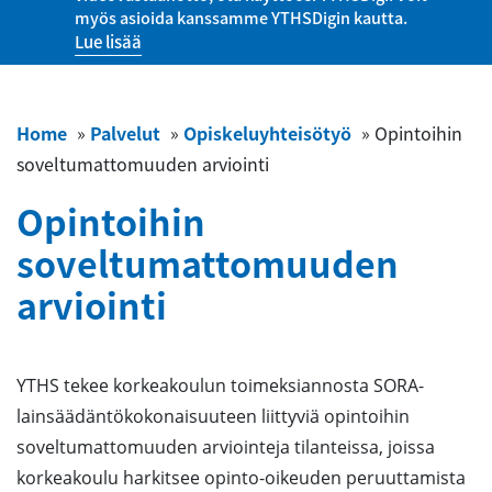
myös asioida kanssamme YTHSDigin kautta.
Lue lisää
Home
»
Palvelut
»
Opiskeluyhteisötyö
»
Opintoihin
soveltumattomuuden arviointi
Opintoihin
soveltumattomuuden
arviointi
YTHS tekee korkeakoulun toimeksiannosta SORA-
lainsäädäntökokonaisuuteen liittyviä opintoihin
soveltumattomuuden arviointeja tilanteissa, joissa
korkeakoulu harkitsee opinto-oikeuden peruuttamista