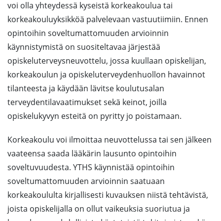
voi olla yhteydessä kyseistä korkeakoulua tai
korkeakouluyksikköä palvelevaan vastuutiimiin. Ennen
opintoihin soveltumattomuuden arvioinnin
käynnistymistä on suositeltavaa järjestää
opiskeluterveysneuvottelu, jossa kuullaan opiskelijan,
korkeakoulun ja opiskeluterveydenhuollon havainnot
tilanteesta ja käydään lävitse koulutusalan
terveydentilavaatimukset sekä keinot, joilla
opiskelukyvyn esteitä on pyritty jo poistamaan.
Korkeakoulu voi ilmoittaa neuvottelussa tai sen jälkeen
vaateensa saada lääkärin lausunto opintoihin
soveltuvuudesta. YTHS käynnistää opintoihin
soveltumattomuuden arvioinnin saatuaan
korkeakoululta kirjallisesti kuvauksen niistä tehtävistä,
joista opiskelijalla on ollut vaikeuksia suoriutua ja