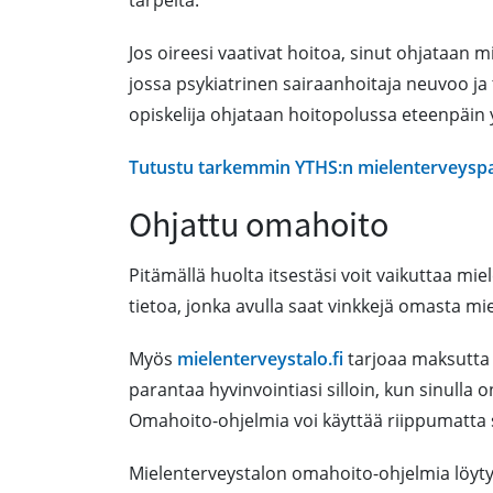
tarpeita.
Jos oireesi vaativat hoitoa, sinut ohjataan
jossa psykiatrinen sairaanhoitaja neuvoo j
opiskelija ohjataan hoitopolussa eteenpäin y
Tutustu tarkemmin YTHS:n mielenterveyspal
Ohjattu omahoito
Pitämällä huolta itsestäsi voit vaikuttaa mi
tietoa, jonka avulla saat vinkkejä omasta m
Myös
mielenterveystalo.fi
tarjoaa maksutta 
parantaa hyvinvointiasi silloin, kun sinulla o
Omahoito-ohjelmia voi käyttää riippumatta si
Mielenterveystalon omahoito-ohjelmia löytyy