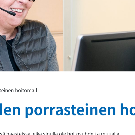
teinen hoitomalli
en porrasteinen ho
ssä haasteissa, eikä sinulla ole hoitosuhdetta muualla