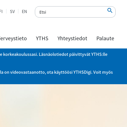

FI
SV
EN
erveystieto
YTHS
Yhteystiedot
Palaute
le korkeakoulussasi. Läsnäolotiedot päivittyvät YTHS:lle
la on videovastaanotto, ota käyttöösi YTHSDigi. Voit myös