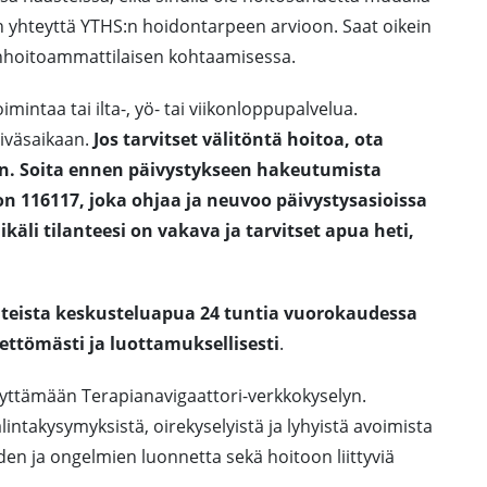
n yhteyttä YTHS:n hoidontarpeen arvioon. Saat oikein
hoitoammattilaisen kohtaamisessa.
mintaa tai ilta-, yö- tai viikonloppupalvelua.
äiväsaikaan.
Jos tarvitset välitöntä hoitoa, ota
en. Soita ennen päivystykseen hakeutumista
 116117, joka ohjaa ja neuvoo päivystysasioissa
äli tilanteesi on vakava ja tarvitset apua heti,
nteista keskusteluapua 24 tuntia vuorokaudessa
ettömästi ja luottamuksellisesti
.
äyttämään Terapianavigaattori-verkkokyselyn.
takysymyksistä, oirekyselyistä ja lyhyistä avoimista
iden ja ongelmien luonnetta sekä hoitoon liittyviä