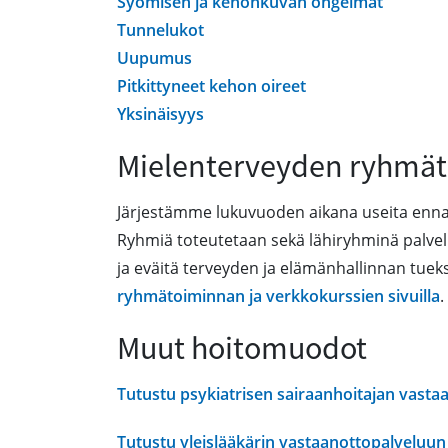
Syömisen ja kehonkuvan ongelmat
Tunnelukot
Uupumus
Pitkittyneet kehon oireet
Yksinäisyys
Mielenterveyden ryhmät
Järjestämme lukuvuoden aikana useita ennal
Ryhmiä toteutetaan sekä lähiryhminä palvelu
ja eväitä terveyden ja elämänhallinnan tue
ryhmätoiminnan ja verkkokurssien sivuilla
.
Muut hoitomuodot
Tutustu psykiatrisen sairaanhoitajan vasta
Tutustu yleislääkärin vastaanottopalveluun