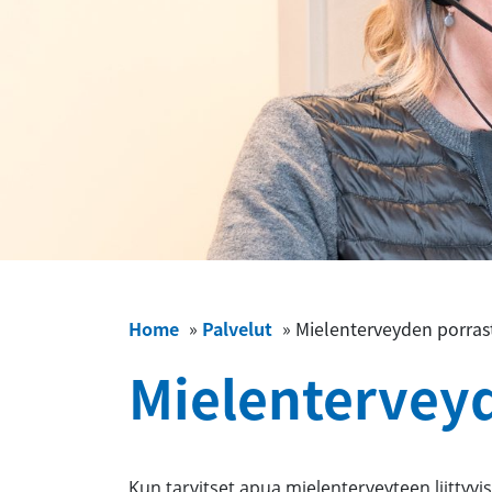
Home
»
Palvelut
»
Mielenterveyden porras
Mielenterveyd
Kun tarvitset apua mielenterveyteen liittyvi