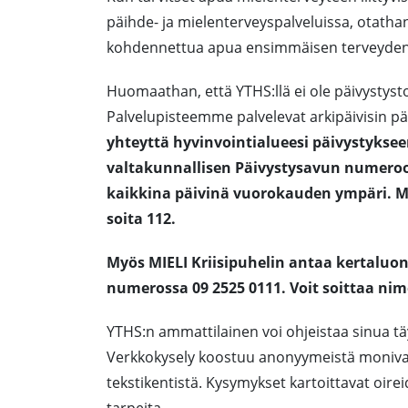
päihde- ja mielenterveyspalveluissa, otatha
kohdennettua apua ensimmäisen terveyden
Huomaathan, että YTHS:llä ei ole päivystystoi
Palvelupisteemme palvelevat arkipäivisin p
yhteyttä hyvinvointialueesi päivystykse
valtakunnallisen Päivystysavun numeroon
kaikkina päivinä vuorokauden ympäri. Mik
soita 112.
Myös MIELI Kriisipuhelin antaa kertaluo
numerossa 09 2525 0111. Voit soittaa nim
YTHS:n ammattilainen voi ohjeistaa sinua t
Verkkokysely koostuu anonyymeistä monivalin
tekstikentistä. Kysymykset kartoittavat oire