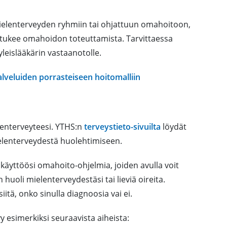
 mielenterveyden ryhmiin tai ohjattuun omahoitoon,
a tukee omahoidon toteuttamista. Tarvittaessa
leislääkärin vastaanotolle.
veluiden porrasteiseen hoitomalliin
elenterveyteesi. YTHS:n
terveystieto-sivuilta
löydät
ielenterveydestä huolehtimiseen.
käyttöösi omahoito-ohjelmia, joiden avulla voit
n huoli mielenterveydestäsi tai lieviä oireita.
itä, onko sinulla diagnoosia vai ei.
 esimerkiksi seuraavista aiheista: