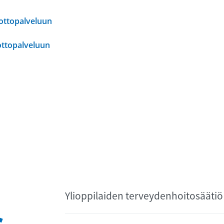
nottopalveluun
ottopalveluun
Ylioppilaiden terveydenhoitosäätiö