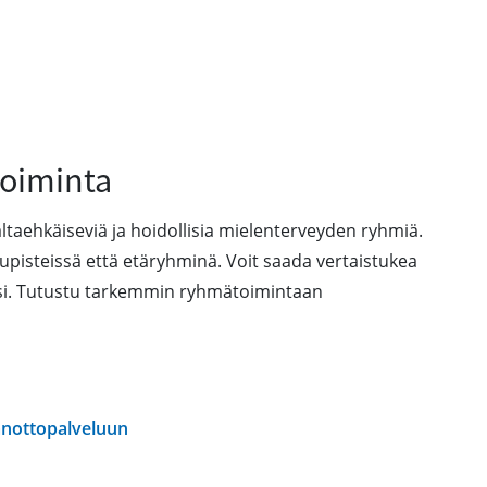
oiminta
taehkäiseviä ja hoidollisia mielenterveyden ryhmiä.
pisteissä että etäryhminä. Voit saada vertaistukea
ksi. Tutustu tarkemmin ryhmätoimintaan
anottopalveluun