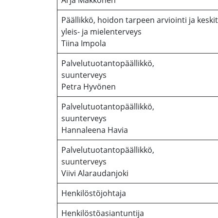
Arja Makkonen
Päällikkö, hoidon tarpeen arviointi ja keskit
yleis- ja mielenterveys
Tiina Impola
Palvelutuotantopäällikkö,
suunterveys
Petra Hyvönen
Palvelutuotantopäällikkö,
suunterveys
Hannaleena Havia
Palvelutuotantopäällikkö,
suunterveys
Viivi Alaraudanjoki
Henkilöstöjohtaja
Henkilöstöasiantuntija