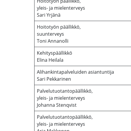
Hoitotyön päällikkö,
yleis- ja mielenterveys
Sari Yrjänä
Hoitotyön päällikkö,
suunterveys
Toni Annanolli
Kehityspäällikkö
Elina Heilala
Alihankintapalveluiden asiantuntija
Sari Pekkarinen
Palvelutuotantopäällikkö,
yleis- ja mielenterveys
Johanna Stenqvist
Palvelutuotantopäällikkö,
yleis- ja mielenterveys