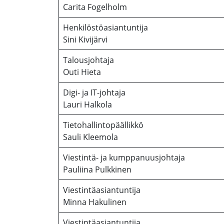
Carita Fogelholm
Henkilöstöasiantuntija
Sini Kivijärvi
Talousjohtaja
Outi Hieta
Digi- ja IT-johtaja
Lauri Halkola
Tietohallintopäällikkö
Sauli Kleemola
Viestintä- ja kumppanuusjohtaja
Pauliina Pulkkinen
Viestintäasiantuntija
Minna Hakulinen
Viestintäasiantuntija