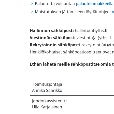
Palautetta voit antaa
palautelomakkeella
Muistutuksen jättämiseen löydät ohjeet
Hallinnon sähköposti
hallinto(at)yths.fi
Viestinnän sähköposti
viestinta(at)yths.fi
Rekrytoinnin sähköposti
rekrytointi(at)yth
Henkilökohtaiset sähköpostiosoitteet ovat
Ethän lähetä meille sähköpostitse omia ta
Toimitusjohtaja
Annika Saarikko
Johdon assistentti
Ulla Karjalainen