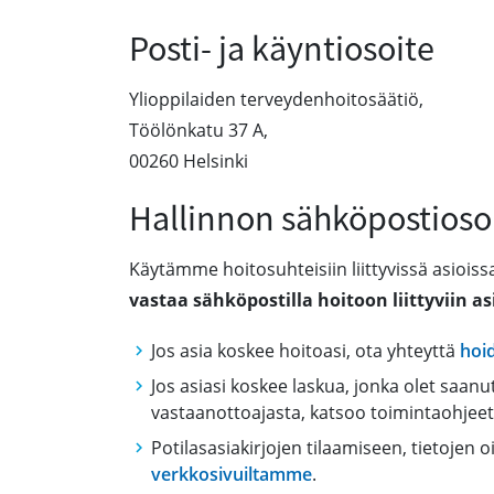
Posti- ja käyntiosoite
Ylioppilaiden terveydenhoitosäätiö,
Töölönkatu 37 A,
00260 Helsinki
Hallinnon sähköpostioso
Käytämme hoitosuhteisiin liittyvissä asioissa
vastaa sähköpostilla hoitoon liittyviin as
Jos asia koskee hoitoasi, ota yhteyttä
hoi
Jos asiasi koskee laskua, jonka olet saa
vastaanottoajasta, katsoo toimintaohjee
Potilasasiakirjojen tilaamiseen, tietojen 
verkkosivuiltamme
.