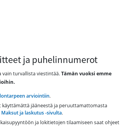
itteet ja puhelinnumerot
 vain turvallista viestintää.
Tämän vuoksi emme
ioihin.
dontarpeen arviointiin
.
nut käyttämättä jääneestä ja peruuttamattomasta
t
Maksut ja laskutus -sivulta
.
oikaisupyyntöön ja lokitietojen tilaamiseen saat ohjeet