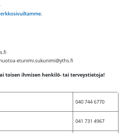
.
verkkosivuiltamme
.
s.fi
 muotoa etunimi.sukunimi@yths.fi
i toisen ihmisen henkilö- tai terveystietoja!
040 744 6770
041 731 4967