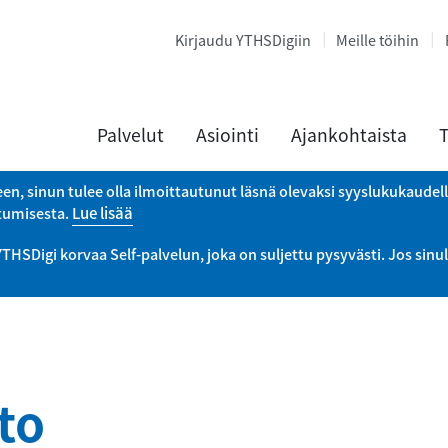
Kirjaudu YTHSDigiin
Meille töihin
Palvelut
Asiointi
Ajankohtaista
T
een, sinun tulee olla ilmoittautunut läsnä olevaksi syyslukukaudel
utumisesta.
Lue lisää
Digi korvaa Self-palvelun, joka on suljettu pysyvästi. Jos sinul
to