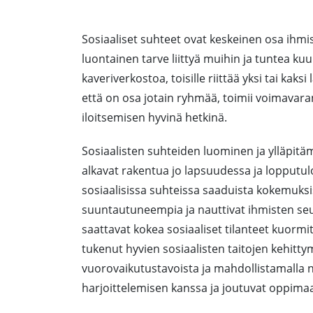
Sosiaaliset suhteet ovat keskeinen osa ihmis
luontainen tarve liittyä muihin ja tuntea kuu
kaveriverkostoa, toisille riittää yksi tai kak
että on osa jotain ryhmää, toimii voimavara
iloitsemisen hyvinä hetkinä.
Sosiaalisten suhteiden luominen ja ylläpitäm
alkavat rakentua jo lapsuudessa ja lopputu
sosiaalisissa suhteissa saaduista kokemuksi
suuntautuneempia ja nauttivat ihmisten seu
saattavat kokea sosiaaliset tilanteet kuorm
tukenut hyvien sosiaalisten taitojen kehitty
vuorovaikutustavoista ja mahdollistamalla ni
harjoittelemisen kanssa ja joutuvat oppima