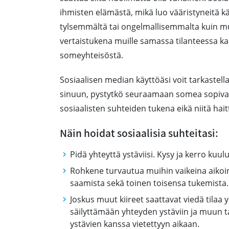
ihmisten elämästä, mikä luo vääristyneitä 
tylsemmältä tai ongelmallisemmalta kuin mui
vertaistukena muille samassa tilanteessa ka
someyhteisöstä.
Sosiaalisen median käyttöäsi voit tarkastella 
sinuun, pystytkö seuraamaan somea sopivan 
sosiaalisten suhteiden tukena eikä niitä hait
Näin hoidat sosiaalisia suhteitasi:
Pidä yhteyttä ystäviisi. Kysy ja kerro kuul
Rohkene turvautua muihin vaikeina aikoin
saamista sekä toinen toisensa tukemista.
Joskus muut kiireet saattavat viedä tilaa y
säilyttämään yhteyden ystäviin ja muun
ystävien kanssa vietettyyn aikaan.