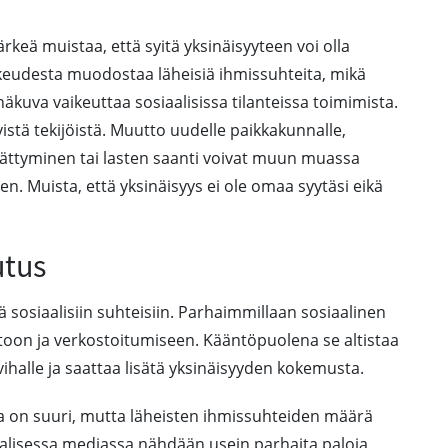
eä muistaa, että syitä yksinäisyyteen voi olla
ikeudesta muodostaa läheisiä ihmissuhteita, mikä
kuva vaikeuttaa sosiaalisissa tilanteissa toimimista.
vistä tekijöistä. Muutto uudelle paikkakunnalle,
ättyminen tai lasten saanti voivat muun muassa
. Muista, että yksinäisyys ei ole omaa syytäsi eikä
utus
sosiaalisiin suhteisiin. Parhaimmillaan sosiaalinen
toon ja verkostoitumiseen. Kääntöpuolena se altistaa
evihalle ja saattaa lisätä yksinäisyyden kokemusta.
a on suuri, mutta läheisten ihmissuhteiden määrä
iaalisessa mediassa nähdään usein parhaita paloja