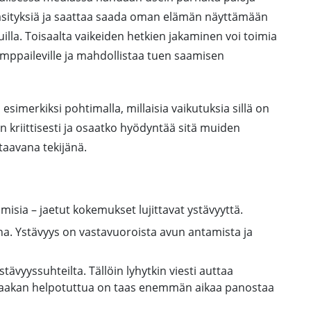
käsityksiä ja saattaa saada oman elämän näyttämään
lla. Toisaalta vaikeiden hetkien jakaminen voi toimia
mppaileville ja mahdollistaa tuen saamisen
esimerkiksi pohtimalla, millaisia vaikutuksia sillä on
kriittisesti ja osaatko hyödyntää sitä muiden
taavana tekijänä.
umisia – jaetut kokemukset lujittavat ystävyyttä.
a. Ystävyys on vastavuoroista avun antamista ja
stävyyssuhteilta. Tällöin lyhytkin viesti auttaa
 taakan helpotuttua on taas enemmän aikaa panostaa