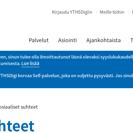
Kirjaudu YTHSDigiin
Meille töihin
Palvelut
Asiointi
Ajankohtaista
T
een, sinun tulee olla ilmoittautunut läsnä olevaksi syyslukukaudel
utumisesta.
Lue lisää
Digi korvaa Self-palvelun, joka on suljettu pysyvästi. Jos sinul
osiaaliset suhteet
hteet