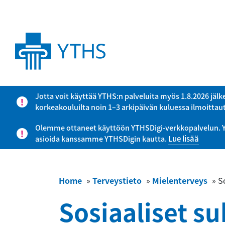
Jotta voit käyttää YTHS:n palveluita myös 1.8.2026 jälk
korkeakouluilta noin 1–3 arkipäivän kuluessa ilmoitta
Olemme ottaneet käyttöön YTHSDigi-verkkopalvelun. YTHS
asioida kanssamme YTHSDigin kautta.
Lue lisää
Home
»
Terveystieto
»
Mielenterveys
»
S
Sosiaaliset su