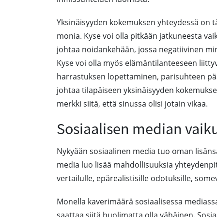
Yksinäisyyden kokemuksen yhteydessä on tärk
monia. Kyse voi olla pitkään jatkuneesta va
johtaa noidankehään, jossa negatiivinen minä
Kyse voi olla myös elämäntilanteeseen liitty
harrastuksen lopettaminen, parisuhteen pä
johtaa tilapäiseen yksinäisyyden kokemukseen
merkki siitä, että sinussa olisi jotain vikaa.
Sosiaalisen median vaik
Nykyään sosiaalinen media tuo oman lisänsä 
media luo lisää mahdollisuuksia yhteydenpi
vertailulle, epärealistisille odotuksille, som
Monella kaverimäärä sosiaalisessa mediass
saattaa siitä huolimatta olla vähäinen. Sos