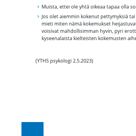
Muista, ettei ole yhtä oikeaa tapaa olla s
Jos olet aiemmin kokenut pettymyksiä ta
mieti miten nämä kokemukset heijastuvat
voisivat mahdollisimman hyvin, pyri er
kyseenalaista kielteisten kokemusten aihe
(YTHS psykologi 2.5.2023)