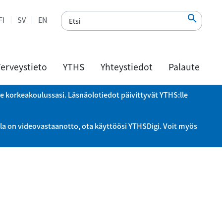

FI
SV
EN
erveystieto
YTHS
Yhteystiedot
Palaute
le korkeakoulussasi. Läsnäolotiedot päivittyvät YTHS:lle
la on videovastaanotto, ota käyttöösi YTHSDigi. Voit myös