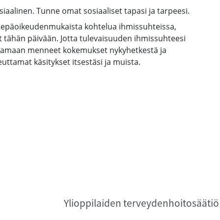
osiaalinen. Tunne omat sosiaaliset tapasi ja tarpeesi.
i epäoikeudenmukaista kohtelua ihmissuhteissa,
 tähän päivään. Jotta tulevaisuuden ihmissuhteesi
ottamaan menneet kokemukset nykyhetkestä ja
uttamat käsitykset itsestäsi ja muista.
Ylioppilaiden terveydenhoitosäätiö