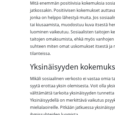
Mitä enemmän positiivisia kokemuksia sosiaa
jatkossakin. Positiivisen kokemukset auttav
jonka on helppo lähestyä muita. Jos sosiaal
tai kiusaamista, muodostuu kuva itsestä herk
luominen vaikeutuu. Sosiaalisten taitojen 
taitojen omaksumista, ehkä myös vanhojen t
suhteen miten omat uskomukset itsestä ja mu
tilanteissa.
Yksinäisyyden kokemuks
Mikäli sosiaalinen verkosto ei vastaa omia t
syytä erottaa yksin olemisesta. Voit olla yk
välttämättä tarkoita yksinäisyyden tunnetta va
Yksinäisyydellä on merkittävä vaikutus psyy
mielialaoireille. Pitkään jatkuessa yksinäisy
ihmissuhteiden luomista.