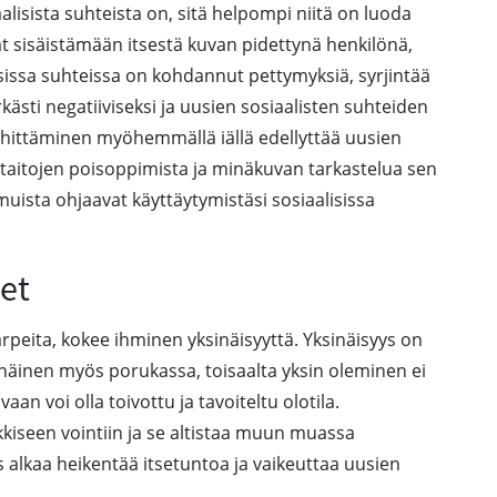
lisista suhteista on, sitä helpompi niitä on luoda
at sisäistämään itsestä kuvan pidettynä henkilönä,
isissa suhteissa on kohdannut pettymyksiä, syrjintää
ästi negatiiviseksi ja uusien sosiaalisten suhteiden
kehittäminen myöhemmällä iällä edellyttää uusien
aitojen poisoppimista ja minäkuvan tarkastelua sen
ista ohjaavat käyttäytymistäsi sosiaalisissa
et
arpeita, kokee ihminen yksinäisyyttä. Yksinäisyys on
sinäinen myös porukassa, toisaalta yksin oleminen ei
an voi olla toivottu ja tavoiteltu olotila.
kkiseen vointiin ja se altistaa muun muassa
ys alkaa heikentää itsetuntoa ja vaikeuttaa uusien