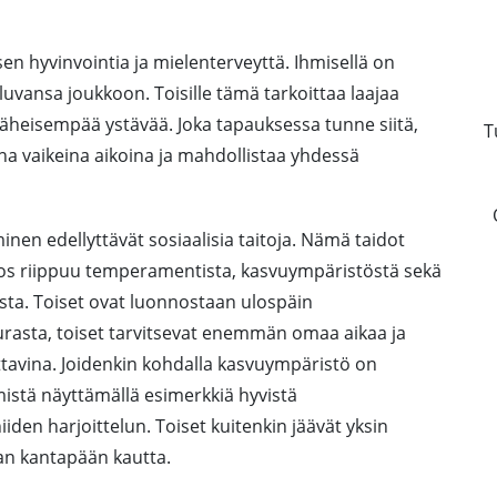
en hyvinvointia ja mielenterveyttä. Ihmisellä on
luvansa joukkoon. Toisille tämä tarkoittaa laajaa
si läheisempää ystävää. Joka tapauksessa tunne siitä,
T
na vaikeina aikoina ja mahdollistaa yhdessä
inen edellyttävät sosiaalisia taitoja. Nämä taidot
los riippuu temperamentista, kasvuympäristöstä sekä
sta. Toiset ovat luonnostaan ulospäin
rasta, toiset tarvitsevat enemmän omaa aikaa ja
ittavina. Joidenkin kohdalla kasvuympäristö on
mistä näyttämällä esimerkkiä hyvistä
iden harjoittelun. Toiset kuitenkin jäävät yksin
an kantapään kautta.