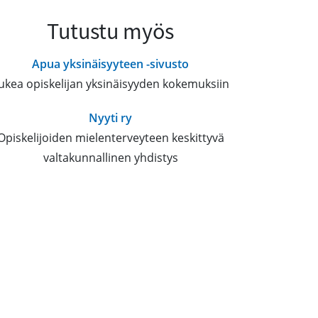
Tutustu myös
Apua yksinäisyyteen -sivusto
ukea opiskelijan yksinäisyyden kokemuksiin
Nyyti ry
Opiskelijoiden mielenterveyteen keskittyvä
valtakunnallinen yhdistys