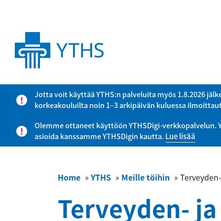
Jotta voit käyttää YTHS:n palveluita myös 1.8.2026 jälk
korkeakouluilta noin 1–3 arkipäivän kuluessa ilmoitta
Olemme ottaneet käyttöön YTHSDigi-verkkopalvelun. YTHS
asioida kanssamme YTHSDigin kautta.
Lue lisää
Home
»
YTHS
»
Meille töihin
»
Terveyden- 
Terveyden- ja 