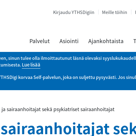
Kirjaudu YTHSDigiin
Meille töihin
Palvelut
Asiointi
Ajankohtaista
T
een, sinun tulee olla ilmoittautunut läsnä olevaksi syyslukukaudel
utumisesta.
Lue lisää
Digi korvaa Self-palvelun, joka on suljettu pysyvästi. Jos sinul
ja sairaanhoitajat sekä psykiatriset sairaanhoitajat
sairaanhoitajat sek