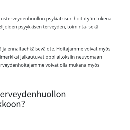
rusterveydenhuollon psykiatrisen hoitotyön tukena
elijoiden psyykkisen terveyden, toiminta- sekä
ä ja ennaltaehkäisevä ote. Hoitajamme voivat myös
simerkiksi jalkautuvat oppilaitoksiin neuvomaan
Terveydenhoitajamme voivat olla mukana myös
uterveydenhuollon
kkoon?