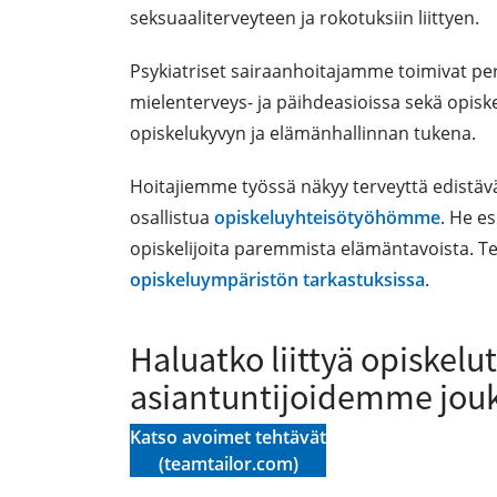
seksuaaliterveyteen ja rokotuksiin liittyen.
Psykiatriset sairaanhoitajamme toimivat pe
mielenterveys- ja päihdeasioissa sekä opisk
opiskelukyvyn ja elämänhallinnan tukena.
Hoitajiemme työssä näkyy terveyttä edistäv
osallistua
opiskeluyhteisötyöhömme
. He e
opiskelijoita paremmista elämäntavoista. 
opiskeluympäristön tarkastuksissa
.
Haluatko liittyä opiskel
asiantuntijoidemme jou
Katso avoimet tehtävät
(teamtailor.com)