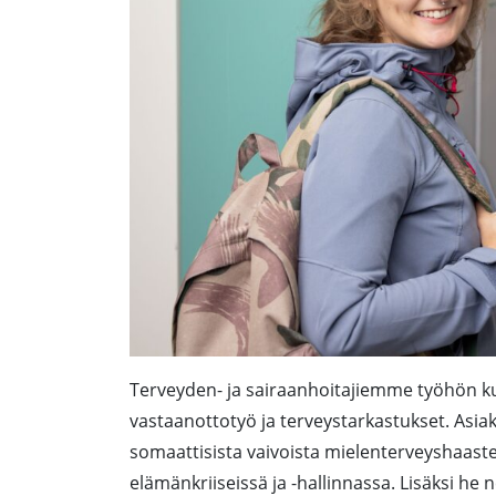
Terveyden- ja sairaanhoitajiemme työhön ku
vastaanottotyö ja terveystarkastukset. Asi
somaattisista vaivoista mielenterveyshaaste
elämänkriiseissä ja -hallinnassa. Lisäksi h