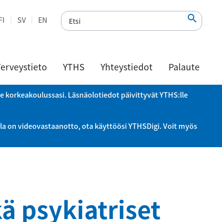

FI
SV
EN
erveystieto
YTHS
Yhteystiedot
Palaute
le korkeakoulussasi. Läsnäolotiedot päivittyvät YTHS:lle
la on videovastaanotto, ota käyttöösi YTHSDigi. Voit myös
ä psykiatriset