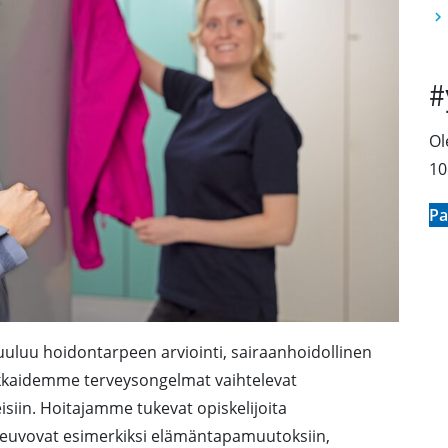
#
Ol
10
Pa
uluu hoidontarpeen arviointi, sairaanhoidollinen
akkaidemme terveysongelmat vaihtelevat
isiin. Hoitajamme tukevat opiskelijoita
e neuvovat esimerkiksi elämäntapamuutoksiin,