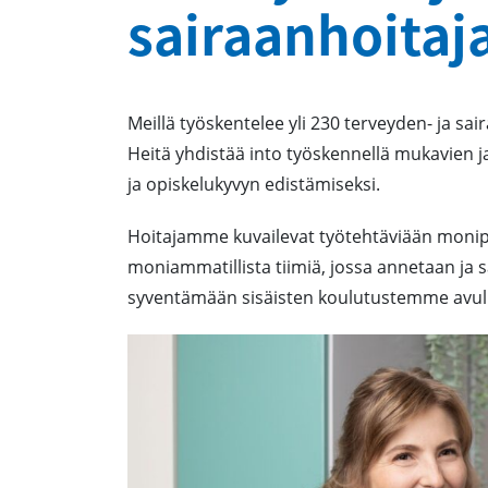
sairaanhoitaj
Meillä työskentelee yli 230 terveyden- ja sair
Heitä yhdistää into työskennellä mukavien
ja opiskelukyvyn edistämiseksi.
Hoitajamme kuvailevat työtehtäviään monipuo
moniammatillista tiimiä, jossa annetaan ja
syventämään sisäisten koulutustemme avulla.