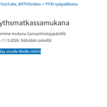
YouTube, @YTHSvideo > YTHS työpaikkana
ythsmatkassamukana
emme mukana Sairaanhoitajapäivillä
.-11.9.2026. Nähdään päivillä!
laa sivulle Meille töihin