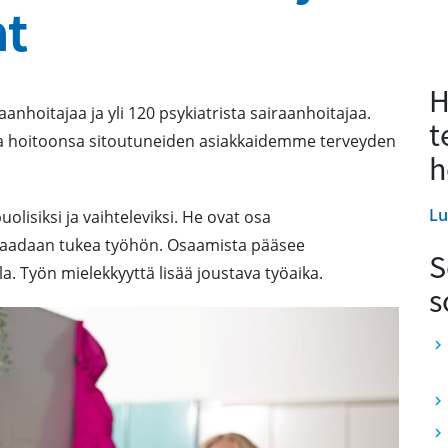
at
H
aanhoitajaa ja yli 120 psykiatrista sairaanhoitajaa.
t
 ja hoitoonsa sitoutuneiden asiakkaidemme terveyden
h
Lu
lisiksi ja vaihteleviksi. He ovat osa
 saadaan tukea työhön. Osaamista pääsee
S
 Työn mielekkyyttä lisää joustava työaika.
s