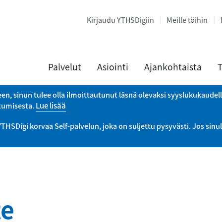
Kirjaudu YTHSDigiin
Meille töihin
Palvelut
Asiointi
Ajankohtaista
T
een, sinun tulee olla ilmoittautunut läsnä olevaksi syyslukukaudel
utumisesta.
Lue lisää
Digi korvaa Self-palvelun, joka on suljettu pysyvästi. Jos sinul
te