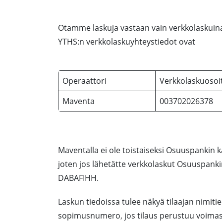
Otamme laskuja vastaan vain verkkolaskuina.
YTHS:n verkkolaskuyhteystiedot ovat
Operaattori
Verkkolaskuosoi
Maventa
003702026378
Maventalla ei ole toistaiseksi Osuuspankin
joten jos lähetätte verkkolaskut Osuuspankin
DABAFIHH.
Laskun tiedoissa tulee näkyä tilaajan nimiti
sopimusnumero, jos tilaus perustuu voima