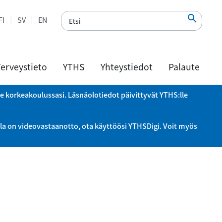

FI
SV
EN
erveystieto
YTHS
Yhteystiedot
Palaute
le korkeakoulussasi. Läsnäolotiedot päivittyvät YTHS:lle
la on videovastaanotto, ota käyttöösi YTHSDigi. Voit myös