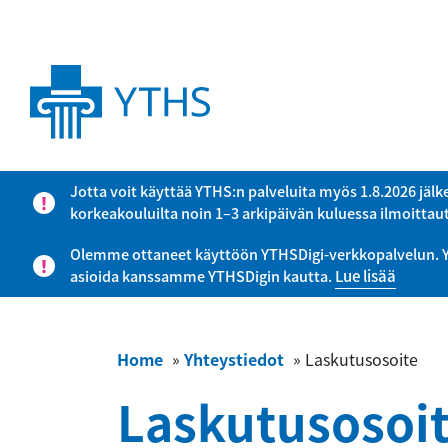
Jotta voit käyttää YTHS:n palveluita myös 1.8.2026 jälk
korkeakouluilta noin 1–3 arkipäivän kuluessa ilmoitta
Olemme ottaneet käyttöön YTHSDigi-verkkopalvelun. YTHS
asioida kanssamme YTHSDigin kautta.
Lue lisää
Home
»
Yhteystiedot
»
Laskutusosoite
Laskutusosoi