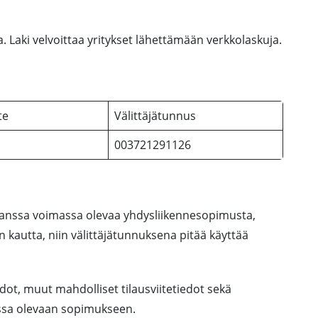
 Laki velvoittaa yritykset lähettämään verkkolaskuja.
te
Välittäjätunnus
003721291126
 kanssa voimassa olevaa yhdysliikennesopimusta,
 kautta, niin välittäjätunnuksena pitää käyttää
edot, muut mahdolliset tilausviitetiedot sekä
ssa olevaan sopimukseen.