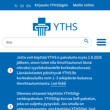
Kirjaudu YTHSDigiin
Meille töihin
FI
SV
EN

Jotta voit käyttää YTHS:n palveluita myös 1.8.2026
jälkeen, sinun tulee olla ilmoittautunut läsnä
olevaksi syyslukukaudelle korkeakoulussasi.
Läsnäolotiedot päivittyvät YTHS:lle
korkeakouluilta noin 1–3 arkipäivän kuluessa
ilmoittautumisesta.
Lue lisää
Olemme ottaneet käyttöön YTHSDigi-
verkkopalvelun. YTHSDigi korvaa Self-palvelun,
joka on suljettu pysyvästi. Jos sinulla on
videovastaanotto, ota käyttöösi YTHSDigi. Voit