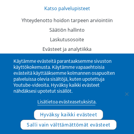
Katso palvelupisteet
Yhteydenotto hoidon tarpeen arviointiin
Säätiön hallinto
Laskutusosoite
Evästeet ja analytiikka
Tietosuojaselosteet
Käytämme evästeitä parantaaksemme sivuston
käyttökokemusta. Käytämme vapaaehtoisia
Saavutettavuusseloste
evästeitä käyttääksemme kolmannen osapuolten
palveluissa olevia sisältöjä, kuten upotettuja
Youtube-videoita. Hyväksy kaikki evästeet
nähdäksesi upotetut sisällöt.
Lisätietoa evästeasetuksista
.
Hyväksy kaikki evästeet
© Ylioppilaiden terveydenhoitosäätiö
Salli vain välttämättömät evästeet
Website by Verkkovaraani