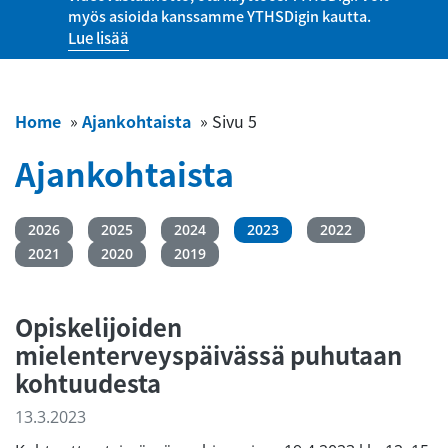
myös asioida kanssamme YTHSDigin kautta.
Lue lisää
Home
»
Ajankohtaista
»
Sivu 5
Ajankohtaista
2026
2025
2024
2023
2022
2021
2020
2019
Opiskelijoiden
mielenterveyspäivässä puhutaan
kohtuudesta
13.3.2023