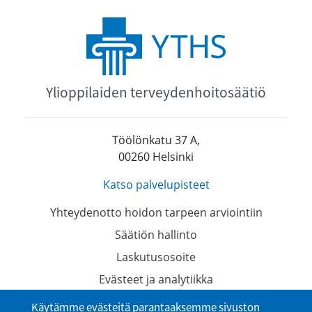
Ylioppilaiden terveydenhoitosäätiö
Töölönkatu 37 A,
00260 Helsinki
Katso palvelupisteet
Yhteydenotto hoidon tarpeen arviointiin
Säätiön hallinto
Laskutusosoite
Evästeet ja analytiikka
Tietosuojaselosteet
Käytämme evästeitä parantaaksemme sivuston