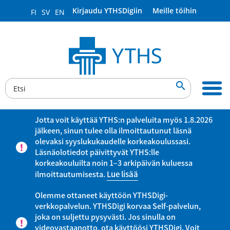
Kirjaudu YTHSDigiin
Meille töihin
FI
SV
EN

Jotta voit käyttää YTHS:n palveluita myös 1.8.2026
jälkeen, sinun tulee olla ilmoittautunut läsnä
olevaksi syyslukukaudelle korkeakoulussasi.
Läsnäolotiedot päivittyvät YTHS:lle
korkeakouluilta noin 1–3 arkipäivän kuluessa
ilmoittautumisesta.
Lue lisää
Olemme ottaneet käyttöön YTHSDigi-
verkkopalvelun. YTHSDigi korvaa Self-palvelun,
joka on suljettu pysyvästi. Jos sinulla on
videovastaanotto, ota käyttöösi YTHSDigi. Voit