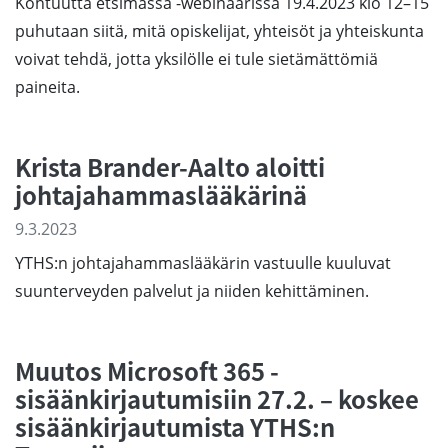
Kohtuutta etsimässä -webinaarissa 19.4.2023 klo 12–15
puhutaan siitä, mitä opiskelijat, yhteisöt ja yhteiskunta
voivat tehdä, jotta yksilölle ei tule sietämättömiä
paineita.
Krista Brander-Aalto aloitti
johtajahammaslääkärinä
9.3.2023
YTHS:n johtajahammaslääkärin vastuulle kuuluvat
suunterveyden palvelut ja niiden kehittäminen.
Muutos Microsoft 365 -
sisäänkirjautumisiin 27.2. – koskee
sisäänkirjautumista YTHS:n