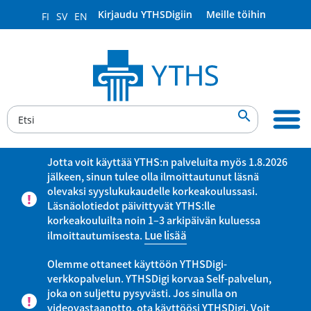
Kirjaudu YTHSDigiin
Meille töihin
FI
SV
EN

Jotta voit käyttää YTHS:n palveluita myös 1.8.2026
jälkeen, sinun tulee olla ilmoittautunut läsnä
olevaksi syyslukukaudelle korkeakoulussasi.
Läsnäolotiedot päivittyvät YTHS:lle
korkeakouluilta noin 1–3 arkipäivän kuluessa
ilmoittautumisesta.
Lue lisää
Olemme ottaneet käyttöön YTHSDigi-
verkkopalvelun. YTHSDigi korvaa Self-palvelun,
joka on suljettu pysyvästi. Jos sinulla on
videovastaanotto, ota käyttöösi YTHSDigi. Voit