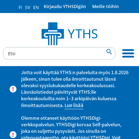
Kirjaudu YTHSDigiin
Meille töihin
FI
SV
EN

Jotta voit käyttää YTHS:n palveluita myös 1.8.2026
jälkeen, sinun tulee olla ilmoittautunut läsnä
olevaksi syyslukukaudelle korkeakoulussasi.
Läsnäolotiedot päivittyvät YTHS:lle
korkeakouluilta noin 1–3 arkipäivän kuluessa
ilmoittautumisesta.
Lue lisää
Olemme ottaneet käyttöön YTHSDigi-
verkkopalvelun. YTHSDigi korvaa Self-palvelun,
joka on suljettu pysyvästi. Jos sinulla on
videovastaanotto, ota käyttöösi YTHSDigi. Voit