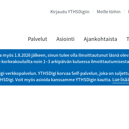
Kirjaudu YTHSDigiin
Meille töihin
Palvelut
Asiointi
Ajankohtaista
T
a myös 1.8.2026 jälkeen, sinun tulee olla ilmoittautunut läsnä ole
e korkeakouluilta noin 1–3 arkipäivän kuluessa ilmoittautumisest
verkkopalvelun. YTHSDigi korvaa Self-palvelun, joka on suljettu 
THSDigi. Voit myös asioida kanssamme YTHSDigin kautta.
Lue lisä