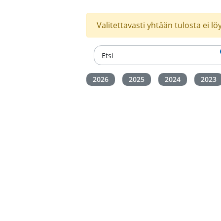
Valitettavasti yhtään tulosta ei lö
2026
2025
2024
2023