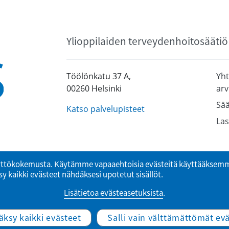
Ylioppilaiden terveydenhoitosäätiö
Töölönkatu 37 A,
Yht
00260 Helsinki
arv
Sää
Katso palvelupisteet
Las
ttökokemusta. Käytämme vapaaehtoisia evästeitä käyttääksemme
y kaikki evästeet nähdäksesi upotetut sisällöt.
Lisätietoa evästeasetuksista
.
© Ylioppilaiden terveydenhoitosäätiö
äksy kaikki evästeet
Salli vain välttämättömät ev
Website by Verkkovaraani