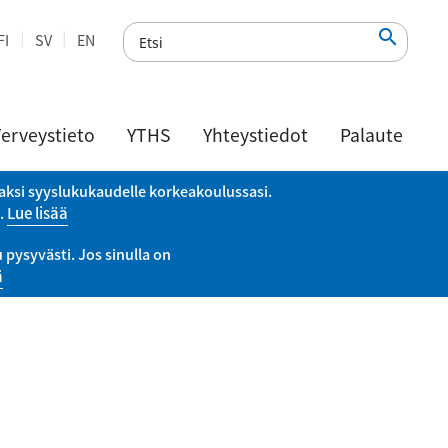

FI
SV
EN
erveystieto
YTHS
Yhteystiedot
Palaute
vaksi syyslukukaudelle korkeakoulussasi.
a.
Lue lisää
pysyvästi. Jos sinulla on
ä