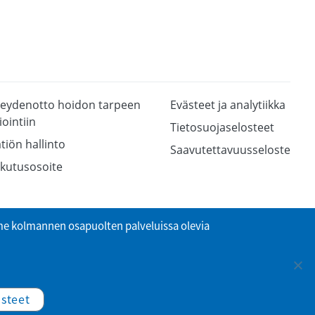
eydenotto hoidon tarpeen
Evästeet ja analytiikka
iointiin
Tietosuojaselosteet
tiön hallinto
Saavutettavuusseloste
kutusosoite
 kolmannen osapuolten palveluissa olevia
ästeet