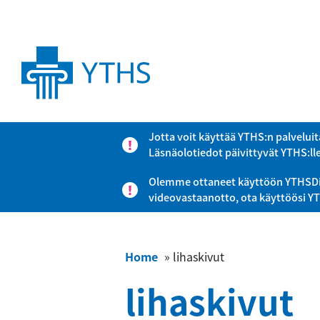
Jotta voit käyttää YTHS:n palveluit
Läsnäolotiedot päivittyvät YTHS:ll
Olemme ottaneet käyttöön YTHSDigi-
videovastaanotto, ota käyttöösi Y
Home
»
lihaskivut
lihaskivut