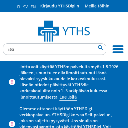
Kirjaudu YTHSDigiin
Meille töihin
FI
SV
EN

Jotta voit käyttää YTHS:n palveluita myös 1.8.2026
jälkeen, sinun tulee olla ilmoittautunut läsnä
olevaksi syyslukukaudelle korkeakoulussasi.
Läsnäolotiedot päivittyvät YTHS:lle
korkeakouluilta noin 1–3 arkipäivän kuluessa
ilmoittautumisesta.
Lue lisää
Olemme ottaneet käyttöön YTHSDigi-
verkkopalvelun. YTHSDigi korvaa Self-palvelun,
joka on suljettu pysyvästi. Jos sinulla on
videovastaanotto, ota käyttöösi YTHSDigi. Voit