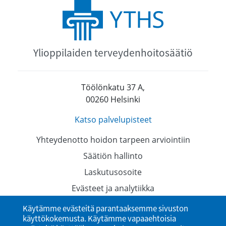
Ylioppilaiden terveydenhoitosäätiö
Töölönkatu 37 A,
00260 Helsinki
Katso palvelupisteet
Yhteydenotto hoidon tarpeen arviointiin
Säätiön hallinto
Laskutusosoite
Evästeet ja analytiikka
Tietosuojaselosteet
Käytämme evästeitä parantaaksemme sivuston
käyttökokemusta. Käytämme vapaaehtoisia
Saavutettavuusseloste