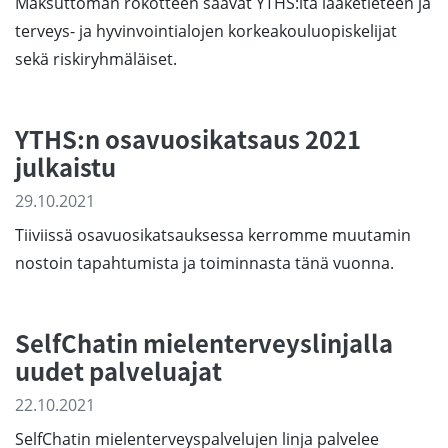
Maksuttoman rokotteen saavat YTHS:ltä lääketieteen ja
terveys- ja hyvinvointialojen korkeakouluopiskelijat
sekä riskiryhmäläiset.
YTHS:n osavuosikatsaus 2021
julkaistu
29.10.2021
Tiiviissä osavuosikatsauksessa kerromme muutamin
nostoin tapahtumista ja toiminnasta tänä vuonna.
SelfChatin mielenterveyslinjalla
uudet palveluajat
22.10.2021
SelfChatin mielenterveyspalvelujen linja palvelee