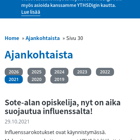
myös asioida kanssamme YTHSDigin kautta.
Lue lisää
Home
»
Ajankohtaista
»
Sivu 30
Ajankohtaista
2026
2025
2024
2023
2022
2021
2020
2019
Sote-alan opiskelija, nyt on aika
suojautua influenssalta!
29.10.2021
Influenssarokotukset ovat käynnistymässä.