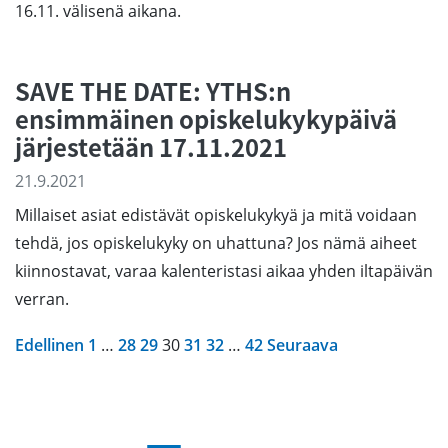
16.11. välisenä aikana.
SAVE THE DATE: YTHS:n
ensimmäinen opiskelukykypäivä
järjestetään 17.11.2021
21.9.2021
Millaiset asiat edistävät opiskelukykyä ja mitä voidaan
tehdä, jos opiskelukyky on uhattuna? Jos nämä aiheet
kiinnostavat, varaa kalenteristasi aikaa yhden iltapäivän
verran.
Edellinen
1
…
28
29
30
31
32
…
42
Seuraava