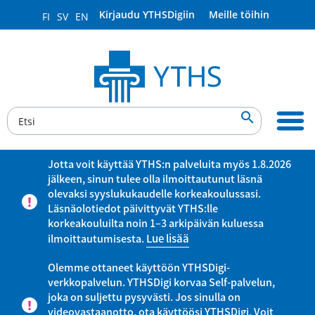
Kirjaudu YTHSDigiin
Meille töihin
FI
SV
EN

Jotta voit käyttää YTHS:n palveluita myös 1.8.2026
jälkeen, sinun tulee olla ilmoittautunut läsnä
olevaksi syyslukukaudelle korkeakoulussasi.
Läsnäolotiedot päivittyvät YTHS:lle
korkeakouluilta noin 1–3 arkipäivän kuluessa
ilmoittautumisesta.
Lue lisää
Olemme ottaneet käyttöön YTHSDigi-
verkkopalvelun. YTHSDigi korvaa Self-palvelun,
joka on suljettu pysyvästi. Jos sinulla on
videovastaanotto, ota käyttöösi YTHSDigi. Voit