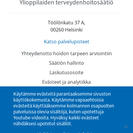
Ylioppilaiden terveydenhoitosäätiö
Töölönkatu 37 A,
00260 Helsinki
Katso palvelupisteet
Yhteydenotto hoidon tarpeen arviointiin
Säätiön hallinto
Laskutusosoite
Evästeet ja analytiikka
Tietosuojaselosteet
Käytämme evästeitä parantaaksemme sivuston
käyttökokemusta. Käytämme vapaaehtoisia
Saavutettavuusseloste
evästeitä käyttääksemme kolmannen osapuolten
palveluissa olevia sisältöjä, kuten upotettuja
Youtube-videoita. Hyväksy kaikki evästeet
nähdäksesi upotetut sisällöt.