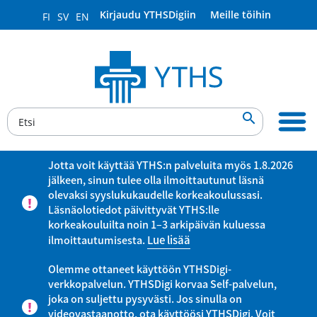
Kirjaudu YTHSDigiin
Meille töihin
FI
SV
EN

Jotta voit käyttää YTHS:n palveluita myös 1.8.2026
jälkeen, sinun tulee olla ilmoittautunut läsnä
olevaksi syyslukukaudelle korkeakoulussasi.
Läsnäolotiedot päivittyvät YTHS:lle
korkeakouluilta noin 1–3 arkipäivän kuluessa
ilmoittautumisesta.
Lue lisää
Olemme ottaneet käyttöön YTHSDigi-
verkkopalvelun. YTHSDigi korvaa Self-palvelun,
joka on suljettu pysyvästi. Jos sinulla on
videovastaanotto, ota käyttöösi YTHSDigi. Voit