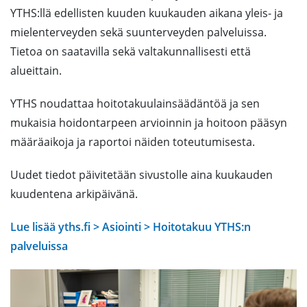
YTHS:llä edellisten kuuden kuukauden aikana yleis- ja
mielenterveyden sekä suunterveyden palveluissa.
Tietoa on saatavilla sekä valtakunnallisesti että
alueittain.
YTHS noudattaa hoitotakuulainsäädäntöä ja sen
mukaisia hoidontarpeen arvioinnin ja hoitoon pääsyn
määräaikoja ja raportoi näiden toteutumisesta.
Uudet tiedot päivitetään sivustolle aina kuukauden
kuudentena arkipäivänä.
Lue lisää yths.fi > Asiointi > Hoitotakuu YTHS:n
palveluissa