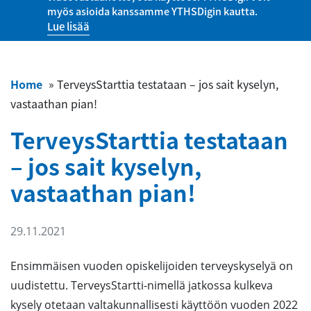
myös asioida kanssamme YTHSDigin kautta.
Lue lisää
Home
»
TerveysStarttia testataan – jos sait kyselyn,
vastaathan pian!
TerveysStarttia testataan
– jos sait kyselyn,
vastaathan pian!
29.11.2021
Ensimmäisen vuoden opiskelijoiden terveyskyselyä on
uudistettu. TerveysStartti-nimellä jatkossa kulkeva
kysely otetaan valtakunnallisesti käyttöön vuoden 2022