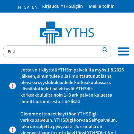
Kirjaudu YTHSDigiin
Meille töihin
FI
SV
EN

Jotta voit käyttää YTHS:n palveluita myös 1.8.2026
jälkeen, sinun tulee olla ilmoittautunut läsnä
olevaksi syyslukukaudelle korkeakoulussasi.
Läsnäolotiedot päivittyvät YTHS:lle
korkeakouluilta noin 1–3 arkipäivän kuluessa
ilmoittautumisesta.
Lue lisää
Olemme ottaneet käyttöön YTHSDigi-
verkkopalvelun. YTHSDigi korvaa Self-palvelun,
joka on suljettu pysyvästi. Jos sinulla on
videovastaanotto, ota käyttöösi YTHSDigi. Voit