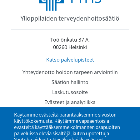
Ylioppilaiden terveydenhoitosäätiö
Töölönkatu 37 A,
00260 Helsinki
Katso palvelupisteet
Yhteydenotto hoidon tarpeen arviointiin
Säätiön hallinto
Laskutusosoite
Evästeet ja analytiikka
Tietosuojaselosteet
Käytämme evästeitä parantaaksemme sivuston
käyttökokemusta. Käytämme vapaaehtoisia
Saavutettavuusseloste
evästeitä käyttääksemme kolmannen osapuolten
palveluissa olevia sisältöjä, kuten upotettuja
Youtube-videoita. Hyväksy kaikki evästeet