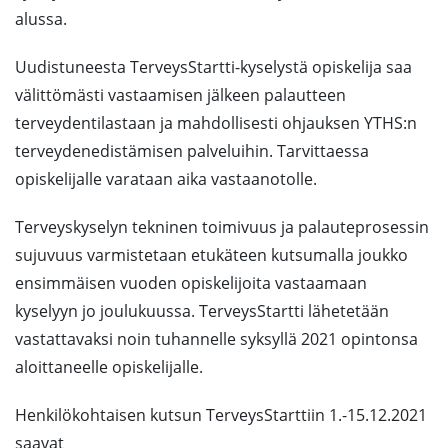
alussa.
Uudistuneesta TerveysStartti-kyselystä opiskelija saa
välittömästi vastaamisen jälkeen palautteen
terveydentilastaan ja mahdollisesti ohjauksen YTHS:n
terveydenedistämisen palveluihin. Tarvittaessa
opiskelijalle varataan aika vastaanotolle.
Terveyskyselyn tekninen toimivuus ja palauteprosessin
sujuvuus varmistetaan etukäteen kutsumalla joukko
ensimmäisen vuoden opiskelijoita vastaamaan
kyselyyn jo joulukuussa. TerveysStartti lähetetään
vastattavaksi noin tuhannelle syksyllä 2021 opintonsa
aloittaneelle opiskelijalle.
Henkilökohtaisen kutsun TerveysStarttiin 1.-15.12.2021
saavat