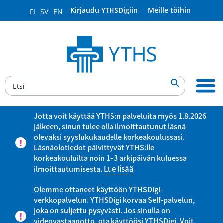
Kirjaudu YTHSDigiin
Meille töihin
FI
SV
EN

Jotta voit käyttää YTHS:n palveluita myös 1.8.2026
jälkeen, sinun tulee olla ilmoittautunut läsnä
olevaksi syyslukukaudelle korkeakoulussasi.
Läsnäolotiedot päivittyvät YTHS:lle
korkeakouluilta noin 1–3 arkipäivän kuluessa
ilmoittautumisesta.
Lue lisää
Olemme ottaneet käyttöön YTHSDigi-
verkkopalvelun. YTHSDigi korvaa Self-palvelun,
joka on suljettu pysyvästi. Jos sinulla on
videovastaanotto, ota käyttöösi YTHSDigi. Voit