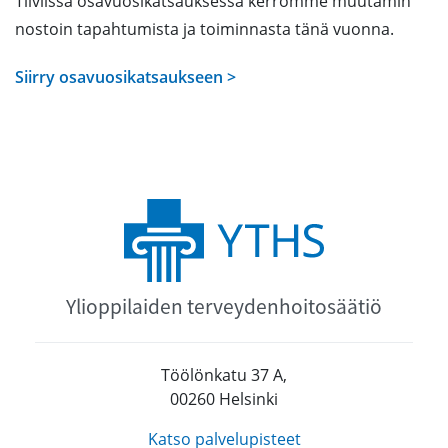
Tiiviissä osavuosikatsauksessa kerromme muutamin
nostoin tapahtumista ja toiminnasta tänä vuonna.
Siirry osavuosikatsaukseen >
Ylioppilaiden terveydenhoitosäätiö
Töölönkatu 37 A,
00260 Helsinki
Katso palvelupisteet