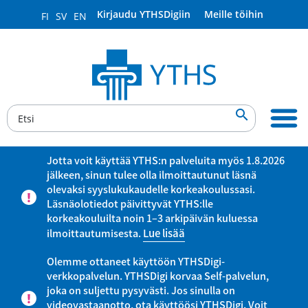
Kirjaudu YTHSDigiin
Meille töihin
FI
SV
EN

Jotta voit käyttää YTHS:n palveluita myös 1.8.2026
jälkeen, sinun tulee olla ilmoittautunut läsnä
olevaksi syyslukukaudelle korkeakoulussasi.
Läsnäolotiedot päivittyvät YTHS:lle
korkeakouluilta noin 1–3 arkipäivän kuluessa
ilmoittautumisesta.
Lue lisää
Olemme ottaneet käyttöön YTHSDigi-
verkkopalvelun. YTHSDigi korvaa Self-palvelun,
joka on suljettu pysyvästi. Jos sinulla on
videovastaanotto, ota käyttöösi YTHSDigi. Voit