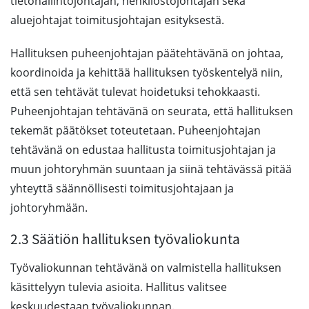
tietohallintojohtajan, henkilöstöjohtajan sekä
aluejohtajat toimitusjohtajan esityksestä.
Hallituksen puheenjohtajan päätehtävänä on johtaa,
koordinoida ja kehittää hallituksen työskentelyä niin,
että sen tehtävät tulevat hoidetuksi tehokkaasti.
Puheenjohtajan tehtävänä on seurata, että hallituksen
tekemät päätökset toteutetaan. Puheenjohtajan
tehtävänä on edustaa hallitusta toimitusjohtajan ja
muun johtoryhmän suuntaan ja siinä tehtävässä pitää
yhteyttä säännöllisesti toimitusjohtajaan ja
johtoryhmään.
2.3 Säätiön hallituksen työvaliokunta
Työvaliokunnan tehtävänä on valmistella hallituksen
käsittelyyn tulevia asioita. Hallitus valitsee
keskuudestaan työvaliokunnan.