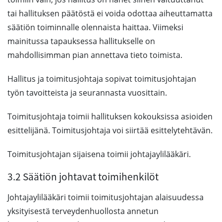
tai hallituksen päätöstä ei voida odottaa aiheuttamatta
säätiön toiminnalle olennaista haittaa. Viimeksi
mainitussa tapauksessa hallitukselle on
mahdollisimman pian annettava tieto toimista.
Hallitus ja toimitusjohtaja sopivat toimitusjohtajan
työn tavoitteista ja seurannasta vuosittain.
Toimitusjohtaja toimii hallituksen kokouksissa asioiden
esittelijänä. Toimitusjohtaja voi siirtää esittelytehtävän.
Toimitusjohtajan sijaisena toimii johtajaylilääkäri.
3.2 Säätiön johtavat toimihenkilöt
Johtajaylilääkäri toimii toimitusjohtajan alaisuudessa
yksityisestä terveydenhuollosta annetun