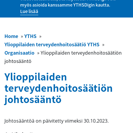
myös asioida kanssamme YTHSDigin kautta.
Lue lisää
Home
»
YTHS
»
Ylioppilaiden terveydenhoitosäätiö YTHS
»
Organisaatio
»
Ylioppilaiden terveydenhoitosäätiön
johtosääntö
Ylioppilaiden
terveydenhoitosäätiön
johtosääntö
Johtosääntöä on päivitetty viimeksi 30.10.2023.