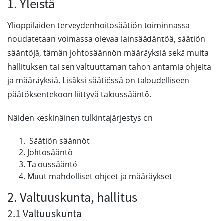
1. Yleistä
Ylioppilaiden terveydenhoitosäätiön toiminnassa
noudatetaan voimassa olevaa lainsäädäntöä, säätiön
sääntöjä, tämän johtosäännön määräyksiä sekä muita
hallituksen tai sen valtuuttaman tahon antamia ohjeita
ja määräyksiä. Lisäksi säätiössä on taloudelliseen
päätöksentekoon liittyvä taloussääntö.
Näiden keskinäinen tulkintajärjestys on
Säätiön säännöt
Johtosääntö
Taloussääntö
Muut mahdolliset ohjeet ja määräykset
2. Valtuuskunta, hallitus
2.1 Valtuuskunta