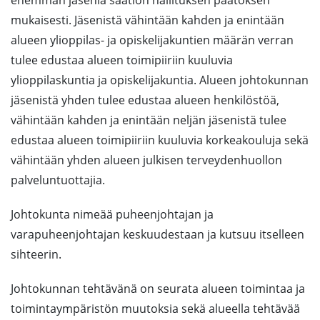
enemmän jäseniä säätiön hallituksen päätöksen
mukaisesti. Jäsenistä vähintään kahden ja enintään
alueen ylioppilas- ja opiskelijakuntien määrän verran
tulee edustaa alueen toimipiiriin kuuluvia
ylioppilaskuntia ja opiskelijakuntia. Alueen johtokunnan
jäsenistä yhden tulee edustaa alueen henkilöstöä,
vähintään kahden ja enintään neljän jäsenistä tulee
edustaa alueen toimipiiriin kuuluvia korkeakouluja sekä
vähintään yhden alueen julkisen terveydenhuollon
palveluntuottajia.
Johtokunta nimeää puheenjohtajan ja
varapuheenjohtajan keskuudestaan ja kutsuu itselleen
sihteerin.
Johtokunnan tehtävänä on seurata alueen toimintaa ja
toimintaympäristön muutoksia sekä alueella tehtävää