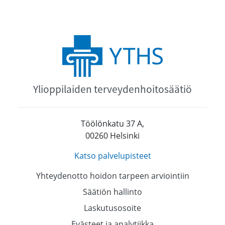
Ylioppilaiden terveydenhoitosäätiö
Töölönkatu 37 A,
00260 Helsinki
Katso palvelupisteet
Yhteydenotto hoidon tarpeen arviointiin
Säätiön hallinto
Laskutusosoite
Evästeet ja analytiikka