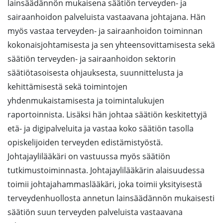
lainsäädännön mukaisena säätiön terveyden- ja
sairaanhoidon palveluista vastaavana johtajana. Hän
myös vastaa terveyden- ja sairaanhoidon toiminnan
kokonaisjohtamisesta ja sen yhteensovittamisesta sekä
säätiön terveyden- ja sairaanhoidon sektorin
säätiötasoisesta ohjauksesta, suunnittelusta ja
kehittämisestä sekä toimintojen
yhdenmukaistamisesta ja toimintalukujen
raportoinnista. Lisäksi hän johtaa säätiön keskitettyjä
etä- ja digipalveluita ja vastaa koko säätiön tasolla
opiskelijoiden terveyden edistämistyöstä.
Johtajaylilääkäri on vastuussa myös säätiön
tutkimustoiminnasta. Johtajaylilääkärin alaisuudessa
toimii johtajahammaslääkäri, joka toimii yksityisestä
terveydenhuollosta annetun lainsäädännön mukaisesti
säätiön suun terveyden palveluista vastaavana