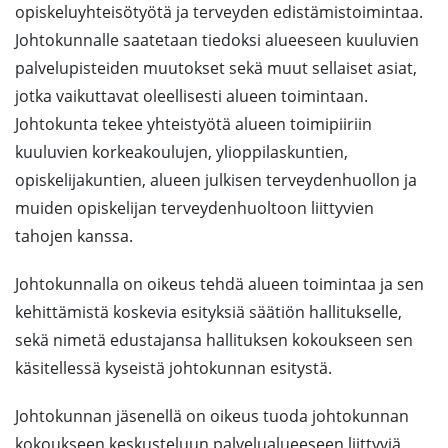
opiskeluyhteisötyötä ja terveyden edistämistoimintaa.
Johtokunnalle saatetaan tiedoksi alueeseen kuuluvien
palvelupisteiden muutokset sekä muut sellaiset asiat,
jotka vaikuttavat oleellisesti alueen toimintaan.
Johtokunta tekee yhteistyötä alueen toimipiiriin
kuuluvien korkeakoulujen, ylioppilaskuntien,
opiskelijakuntien, alueen julkisen terveydenhuollon ja
muiden opiskelijan terveydenhuoltoon liittyvien
tahojen kanssa.
Johtokunnalla on oikeus tehdä alueen toimintaa ja sen
kehittämistä koskevia esityksiä säätiön hallitukselle,
sekä nimetä edustajansa hallituksen kokoukseen sen
käsitellessä kyseistä johtokunnan esitystä.
Johtokunnan jäsenellä on oikeus tuoda johtokunnan
kokoukseen keskusteluun palvelualueeseen liittyviä