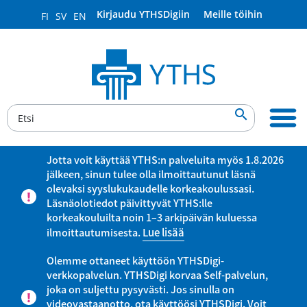
Kirjaudu YTHSDigiin
Meille töihin
FI
SV
EN

Jotta voit käyttää YTHS:n palveluita myös 1.8.2026
jälkeen, sinun tulee olla ilmoittautunut läsnä
olevaksi syyslukukaudelle korkeakoulussasi.
Läsnäolotiedot päivittyvät YTHS:lle
korkeakouluilta noin 1–3 arkipäivän kuluessa
ilmoittautumisesta.
Lue lisää
Olemme ottaneet käyttöön YTHSDigi-
verkkopalvelun. YTHSDigi korvaa Self-palvelun,
joka on suljettu pysyvästi. Jos sinulla on
videovastaanotto, ota käyttöösi YTHSDigi. Voit