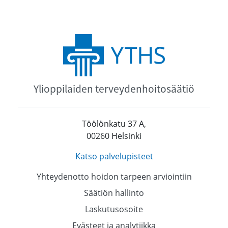
Ylioppilaiden terveydenhoitosäätiö
Töölönkatu 37 A,
00260 Helsinki
Katso palvelupisteet
Yhteydenotto hoidon tarpeen arviointiin
Säätiön hallinto
Laskutusosoite
Evästeet ja analytiikka