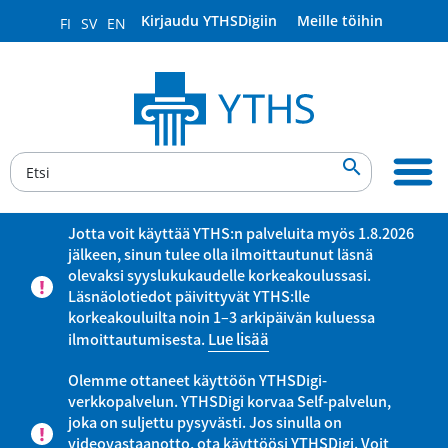
Kirjaudu YTHSDigiin
Meille töihin
FI
SV
EN

Jotta voit käyttää YTHS:n palveluita myös 1.8.2026
jälkeen, sinun tulee olla ilmoittautunut läsnä
olevaksi syyslukukaudelle korkeakoulussasi.
Läsnäolotiedot päivittyvät YTHS:lle
korkeakouluilta noin 1–3 arkipäivän kuluessa
ilmoittautumisesta.
Lue lisää
Olemme ottaneet käyttöön YTHSDigi-
verkkopalvelun. YTHSDigi korvaa Self-palvelun,
joka on suljettu pysyvästi. Jos sinulla on
videovastaanotto, ota käyttöösi YTHSDigi. Voit