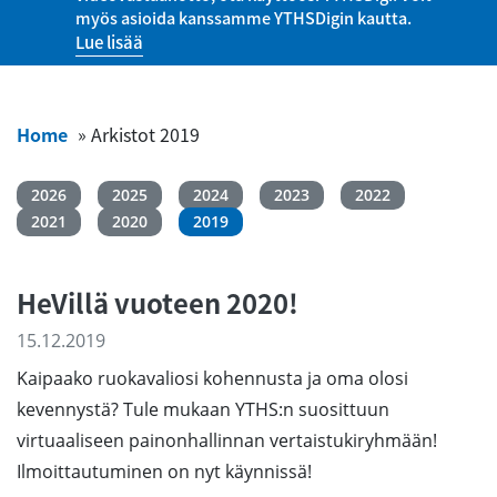
myös asioida kanssamme YTHSDigin kautta.
Lue lisää
Home
»
Arkistot 2019
2026
2025
2024
2023
2022
2021
2020
2019
HeVillä vuoteen 2020!
15.12.2019
Kaipaako ruokavaliosi kohennusta ja oma olosi
kevennystä? Tule mukaan YTHS:n suosittuun
virtuaaliseen painonhallinnan vertaistukiryhmään!
Ilmoittautuminen on nyt käynnissä!