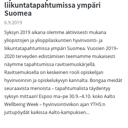
liikuntatapahtumissa ympäri
Suomea
6.9.2019
Syksyn 2019 aikana olemme aktiivisesti mukana
yliopistojen ja ylioppilaskuntien hyvinvointi- ja
liikuntatapahtumissa ympäri Suomea. Vuosien 2019–
2020 terveyden edistämisen teemamme mukaisesti
näymme tapahtumissa ravitsemuskärjellä.
Ravitsemuksella on keskeinen rooli opiskelijan
hyvinvoinnin ja opiskelukyvyn kannalta. Bongaa meidät
seuraavista menoista – tapahtumalista täydentyy
syksyn mittaan! Espoo ma–pe 30.9.–4.10. koko Aalto
Wellbeing Week – hyvinvointiviikon ajan YTHS:n
juttupöydät kaikissa Aalto-kampuksen…