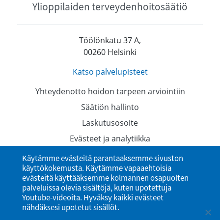
Ylioppilaiden terveydenhoitosäätiö
Töölönkatu 37 A,
00260 Helsinki
Katso palvelupisteet
Yhteydenotto hoidon tarpeen arviointiin
Säätiön hallinto
Laskutusosoite
Evästeet ja analytiikka
Tietosuojaselosteet
Käytämme evästeitä parantaaksemme sivuston
käyttökokemusta. Käytämme vapaaehtoisia
Saavutettavuusseloste
evästeitä käyttääksemme kolmannen osapuolten
palveluissa olevia sisältöjä, kuten upotettuja
Youtube-videoita. Hyväksy kaikki evästeet
nähdäksesi upotetut sisällöt.