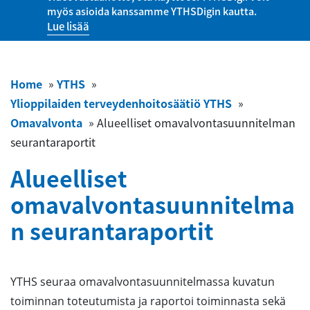
myös asioida kanssamme YTHSDigin kautta.
Lue lisää
Home
»
YTHS
»
Ylioppilaiden terveydenhoitosäätiö YTHS
»
Omavalvonta
»
Alueelliset omavalvontasuunnitelman
seurantaraportit
Alueelliset
omavalvontasuunnitelma
n seurantaraportit
YTHS seuraa omavalvontasuunnitelmassa kuvatun
toiminnan toteutumista ja raportoi toiminnasta sekä