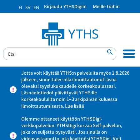
Kirjaudu YTHSDigiin
Meille töihin
FI
SV
EN

Jotta voit käyttää YTHS:n palveluita myös 1.8.2026
jälkeen, sinun tulee olla ilmoittautunut läsnä
olevaksi syyslukukaudelle korkeakoulussasi.
Läsnäolotiedot päivittyvät YTHS:lle
korkeakouluilta noin 1–3 arkipäivän kuluessa
ilmoittautumisesta.
Lue lisää
Olemme ottaneet käyttöön YTHSDigi-
verkkopalvelun. YTHSDigi korvaa Self-palvelun,
joka on suljettu pysyvästi. Jos sinulla on
videovastaanotto, ota käyttöösi YTHSDigi. Voit