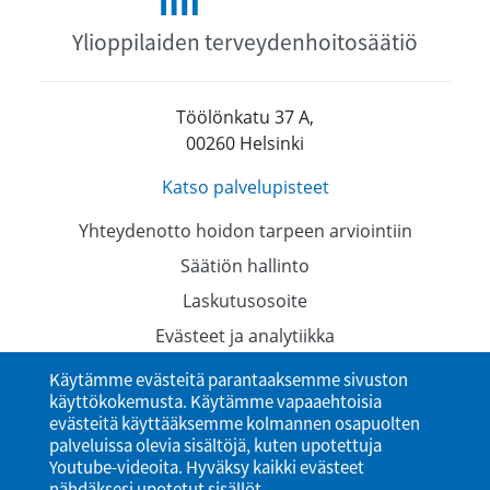
Ylioppilaiden terveydenhoitosäätiö
Töölönkatu 37 A,
00260 Helsinki
Katso palvelupisteet
Yhteydenotto hoidon tarpeen arviointiin
Säätiön hallinto
Laskutusosoite
Evästeet ja analytiikka
Tietosuojaselosteet
Käytämme evästeitä parantaaksemme sivuston
käyttökokemusta. Käytämme vapaaehtoisia
Saavutettavuusseloste
evästeitä käyttääksemme kolmannen osapuolten
palveluissa olevia sisältöjä, kuten upotettuja
Youtube-videoita. Hyväksy kaikki evästeet
nähdäksesi upotetut sisällöt.