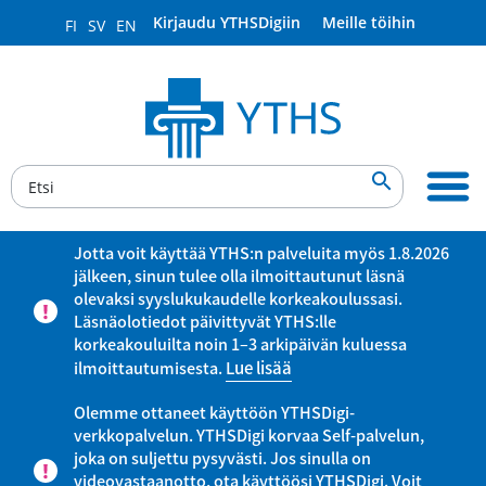
Kirjaudu YTHSDigiin
Meille töihin
FI
SV
EN

Jotta voit käyttää YTHS:n palveluita myös 1.8.2026
jälkeen, sinun tulee olla ilmoittautunut läsnä
olevaksi syyslukukaudelle korkeakoulussasi.
Läsnäolotiedot päivittyvät YTHS:lle
korkeakouluilta noin 1–3 arkipäivän kuluessa
ilmoittautumisesta.
Lue lisää
Olemme ottaneet käyttöön YTHSDigi-
verkkopalvelun. YTHSDigi korvaa Self-palvelun,
joka on suljettu pysyvästi. Jos sinulla on
videovastaanotto, ota käyttöösi YTHSDigi. Voit