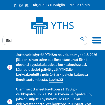
Kirjaudu YTHSDigiin
Meille töihin
FI
SV
EN

Jotta voit käyttää YTHS:n palveluita myös 1.8.2026
jälkeen, sinun tulee olla ilmoittautunut läsnä
olevaksi syyslukukaudelle korkeakoulussasi.
Läsnäolotiedot päivittyvät YTHS:lle
korkeakouluilta noin 1–3 arkipäivän kuluessa
ilmoittautumisesta.
Lue lisää
Olemme ottaneet käyttöön YTHSDigi-
verkkopalvelun. YTHSDigi korvaa Self-palvelun,
joka on suljettu pysyvästi. Jos sinulla on
videovastaanotto, ota käyttöösi YTHSDigi. Voit