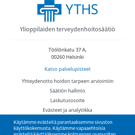
Ylioppilaiden terveydenhoitosäätiö
Töölönkatu 37 A,
00260 Helsinki
Katso palvelupisteet
Yhteydenotto hoidon tarpeen arviointiin
Säätiön hallinto
Laskutusosoite
Evästeet ja analytiikka
Tietosuojaselosteet
Käytämme evästeitä parantaaksemme sivuston
käyttökokemusta. Käytämme vapaaehtoisia
Saavutettavuusseloste
evästeitä käyttääksemme kolmannen osapuolten