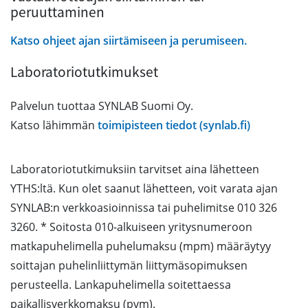
peruuttaminen
Katso ohjeet ajan siirtämiseen ja perumiseen.
Laboratoriotutkimukset
Palvelun tuottaa SYNLAB Suomi Oy.
Katso lähimmän
toimipisteen tiedot (synlab.fi)
Laboratoriotutkimuksiin tarvitset aina lähetteen
YTHS:ltä. Kun olet saanut lähetteen, voit varata ajan
SYNLAB:n verkkoasioinnissa tai puhelimitse 010 326
3260. * Soitosta 010-alkuiseen yritysnumeroon
matkapuhelimella puhelumaksu (mpm) määräytyy
soittajan puhelinliittymän liittymäsopimuksen
perusteella. Lankapuhelimella soitettaessa
paikallisverkkomaksu (pvm).