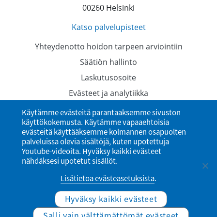
00260 Helsinki
Katso palvelupisteet
Yhteydenotto hoidon tarpeen arviointiin
Säätiön hallinto
Laskutusosoite
Evästeet ja analytiikka
Tietosuojaselosteet
Käytämme evästeitä parantaaksemme sivuston
käyttökokemusta. Käytämme vapaaehtoisia
Saavutettavuusseloste
evästeitä käyttääksemme kolmannen osapuolten
palveluissa olevia sisältöjä, kuten upotettuja
Youtube-videoita. Hyväksy kaikki evästeet
nähdäksesi upotetut sisällöt.
Lisätietoa evästeasetuksista
.
Hyväksy kaikki evästeet
© Ylioppilaiden terveydenhoitosäätiö
Salli vain välttämättömät evästeet