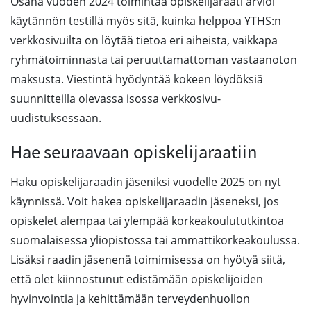
Osana vuoden 2024 toimintaa opiskelijaraati arvioi
käytännön testillä myös sitä, kuinka helppoa YTHS:n
verkkosivuilta on löytää tietoa eri aiheista, vaikkapa
ryhmätoiminnasta tai peruuttamattoman vastaanoton
maksusta. Viestintä hyödyntää kokeen löydöksiä
suunnitteilla olevassa isossa verkkosivu-
uudistuksessaan.
Hae seuraavaan opiskelijaraatiin
Haku opiskelijaraadin jäseniksi vuodelle 2025 on nyt
käynnissä. Voit hakea opiskelijaraadin jäseneksi, jos
opiskelet alempaa tai ylempää korkeakoulututkintoa
suomalaisessa yliopistossa tai ammattikorkeakoulussa.
Lisäksi raadin jäsenenä toimimisessa on hyötyä siitä,
että olet kiinnostunut edistämään opiskelijoiden
hyvinvointia ja kehittämään terveydenhuollon