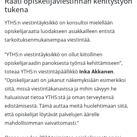
Raati opiskelijaviestinnän kehitystyön
tukena
YTHS:n viestintäyksikkö on konsultoi mielellään
opiskelijaraatia luodakseen asiakkailleen entistä
tarkoituksenmukaisempaa viestintää.
”YTHS:n viestintäyksikkö on ollut kiitollinen
opiskelijaraadin panoksesta työnsä kehittämiseen”,
toteaa YTHS:n viestintäpäällikkö
Inka Akkanen
.
”Opiskelijaraati on jakanut näkemyksiään esimerkiksi
siitä, missä viestintäkanavissa ja mihin sävyyn he
haluaisivat tietoa YTHS:stä ja oman terveytensä
edistämisestä. Tämä auttaa meitä huolehtimaan siitä,
että opiskelijat löytävät palvelujen äärelle
mahdollisimman vaivattomasti.”