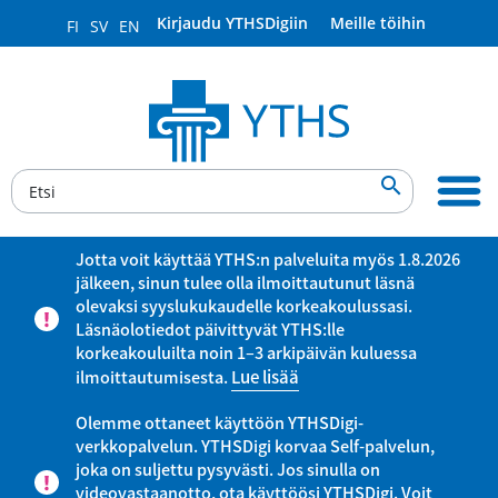
Kirjaudu YTHSDigiin
Meille töihin
FI
SV
EN

Jotta voit käyttää YTHS:n palveluita myös 1.8.2026
jälkeen, sinun tulee olla ilmoittautunut läsnä
olevaksi syyslukukaudelle korkeakoulussasi.
Läsnäolotiedot päivittyvät YTHS:lle
korkeakouluilta noin 1–3 arkipäivän kuluessa
ilmoittautumisesta.
Lue lisää
Olemme ottaneet käyttöön YTHSDigi-
verkkopalvelun. YTHSDigi korvaa Self-palvelun,
joka on suljettu pysyvästi. Jos sinulla on
videovastaanotto, ota käyttöösi YTHSDigi. Voit