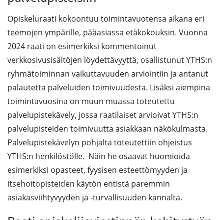
Opiskeluraati kokoontuu toimintavuotensa aikana eri
teemojen ympärille, pääasiassa etäkokouksin. Vuonna
2024 raati on esimerkiksi kommentoinut
verkkosivusisältöjen löydettävyyttä, osallistunut YTHS:n
ryhmätoiminnan vaikuttavuuden arviointiin ja antanut
palautetta palveluiden toimivuudesta. Lisäksi aiempina
toimintavuosina on muun muassa toteutettu
palvelupistekävely, jossa raatilaiset arvioivat YTHS:n
palvelupisteiden toimivuutta asiakkaan näkökulmasta.
Palvelupistekävelyn pohjalta toteutettiin ohjeistus
YTHS:n henkilöstölle. Näin he osaavat huomioida
esimerkiksi opasteet, fyysisen esteettömyyden ja
itsehoitopisteiden käytön entistä paremmin
asiakasviihtyvyyden ja -turvallisuuden kannalta.