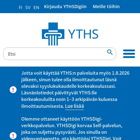
Kirjaudu YTHSDigiin
Meille töihin
FI
SV
EN

Jotta voit käyttää YTHS:n palveluita myös 1.8.2026
jälkeen, sinun tulee olla ilmoittautunut läsnä
olevaksi syyslukukaudelle korkeakoulussasi.
Läsnäolotiedot päivittyvät YTHS:lle
korkeakouluilta noin 1–3 arkipäivän kuluessa
ilmoittautumisesta.
Lue lisää
Olemme ottaneet käyttöön YTHSDigi-
verkkopalvelun. YTHSDigi korvaa Self-palvelun,
joka on suljettu pysyvästi. Jos sinulla on
videovastaanotto, ota käyttöösi YTHSDigi. Voit