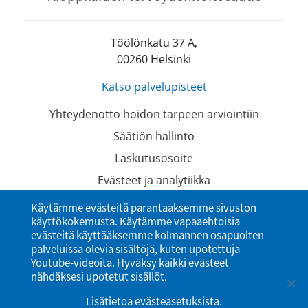
Töölönkatu 37 A,
00260 Helsinki
Katso palvelupisteet
Yhteydenotto hoidon tarpeen arviointiin
Säätiön hallinto
Laskutusosoite
Evästeet ja analytiikka
Tietosuojaselosteet
Käytämme evästeitä parantaaksemme sivuston
käyttökokemusta. Käytämme vapaaehtoisia
Saavutettavuusseloste
evästeitä käyttääksemme kolmannen osapuolten
palveluissa olevia sisältöjä, kuten upotettuja
Youtube-videoita. Hyväksy kaikki evästeet
nähdäksesi upotetut sisällöt.
Lisätietoa evästeasetuksista
.