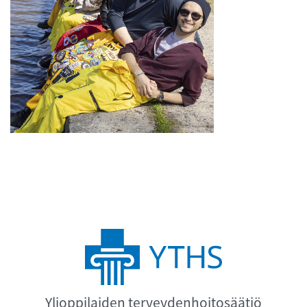
Ylioppilaiden terveydenhoitosäätiö