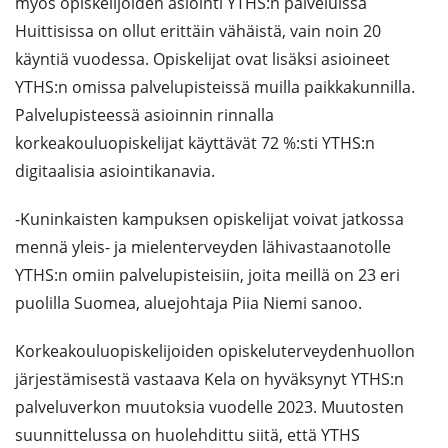
myös opiskelijoiden asiointi YTHS:n palveluissa
Huittisissa on ollut erittäin vähäistä, vain noin 20
käyntiä vuodessa. Opiskelijat ovat lisäksi asioineet
YTHS:n omissa palvelupisteissä muilla paikkakunnilla.
Palvelupisteessä asioinnin rinnalla
korkeakouluopiskelijat käyttävät 72 %:sti YTHS:n
digitaalisia asiointikanavia.
-Kuninkaisten kampuksen opiskelijat voivat jatkossa
mennä yleis- ja mielenterveyden lähivastaanotolle
YTHS:n omiin palvelupisteisiin, joita meillä on 23 eri
puolilla Suomea, aluejohtaja Piia Niemi sanoo.
Korkeakouluopiskelijoiden opiskeluterveydenhuollon
järjestämisestä vastaava Kela on hyväksynyt YTHS:n
palveluverkon muutoksia vuodelle 2023. Muutosten
suunnittelussa on huolehdittu siitä, että YTHS