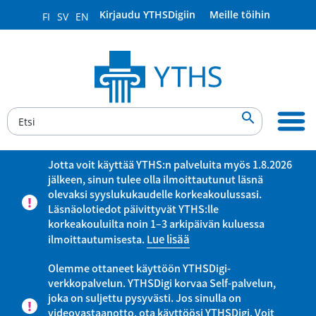
Kirjaudu YTHSDigiin
Meille töihin
FI
SV
EN

Jotta voit käyttää YTHS:n palveluita myös 1.8.2026
jälkeen, sinun tulee olla ilmoittautunut läsnä
olevaksi syyslukukaudelle korkeakoulussasi.
Läsnäolotiedot päivittyvät YTHS:lle
korkeakouluilta noin 1–3 arkipäivän kuluessa
ilmoittautumisesta.
Lue lisää
Olemme ottaneet käyttöön YTHSDigi-
verkkopalvelun. YTHSDigi korvaa Self-palvelun,
joka on suljettu pysyvästi. Jos sinulla on
videovastaanotto, ota käyttöösi YTHSDigi. Voit