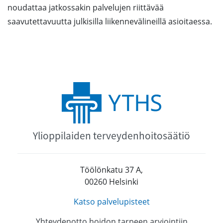
noudattaa jatkossakin palvelujen riittävää
saavutettavuutta julkisilla liikennevälineillä asioitaessa.
Ylioppilaiden terveydenhoitosäätiö
Töölönkatu 37 A,
00260 Helsinki
Katso palvelupisteet
Yhteydenotto hoidon tarpeen arviointiin