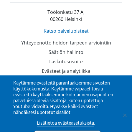
Töölönkatu 37 A,
00260 Helsinki
Katso palvelupisteet
Yhteydenotto hoidon tarpeen arviointiin
Säätiön hallinto
Laskutusosoite
Evästeet ja analytiikka
Tietosuojaselosteet
Käytämme evästeitä parantaaksemme sivuston
käyttökokemusta. Käytämme vapaaehtoisia
Saavutettavuusseloste
evästeitä käyttääksemme kolmannen osapuolten
palveluissa olevia sisältöjä, kuten upotettuja
Youtube-videoita. Hyväksy kaikki evästeet
nähdäksesi upotetut sisällöt.
Lisätietoa evästeasetuksista
.