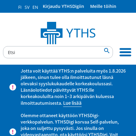
Kirjaudu YTHSDigiin
Meille töihin
FI
SV
EN

Jotta voit käyttää YTHS:n palveluita myös 1.8.2026
jälkeen, sinun tulee olla ilmoittautunut läsnä
olevaksi syyslukukaudelle korkeakoulussasi.
Läsnäolotiedot päivittyvät YTHS:lle
korkeakouluilta noin 1–3 arkipäivän kuluessa
ilmoittautumisesta.
Lue lisää
Olemme ottaneet käyttöön YTHSDigi-
verkkopalvelun. YTHSDigi korvaa Self-palvelun,
joka on suljettu pysyvästi. Jos sinulla on
videovastaanotto, ota käyttöösi YTHSDigi. Voit