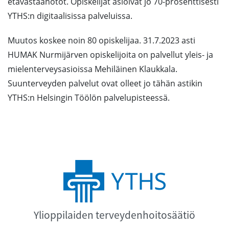
etävastaanotot. Opiskelijat asioivat jo 70-prosenttisesti
YTHS:n digitaalisissa palveluissa.
Muutos koskee noin 80 opiskelijaa. 31.7.2023 asti
HUMAK Nurmijärven opiskelijoita on palvellut yleis- ja
mielenterveysasioissa Mehiläinen Klaukkala.
Suunterveyden palvelut ovat olleet jo tähän astikin
YTHS:n Helsingin Töölön palvelupisteessä.
Ylioppilaiden terveydenhoitosäätiö