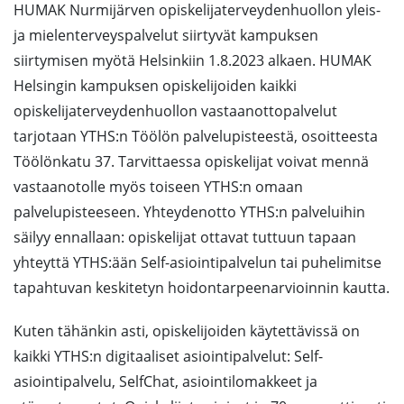
HUMAK Nurmijärven opiskelijaterveydenhuollon yleis-
ja mielenterveyspalvelut siirtyvät kampuksen
siirtymisen myötä Helsinkiin 1.8.2023 alkaen. HUMAK
Helsingin kampuksen opiskelijoiden kaikki
opiskelijaterveydenhuollon vastaanottopalvelut
tarjotaan YTHS:n Töölön palvelupisteestä, osoitteesta
Töölönkatu 37. Tarvittaessa opiskelijat voivat mennä
vastaanotolle myös toiseen YTHS:n omaan
palvelupisteeseen. Yhteydenotto YTHS:n palveluihin
säilyy ennallaan: opiskelijat ottavat tuttuun tapaan
yhteyttä YTHS:ään Self-asiointipalvelun tai puhelimitse
tapahtuvan keskitetyn hoidontarpeenarvioinnin kautta.
Kuten tähänkin asti, opiskelijoiden käytettävissä on
kaikki YTHS:n digitaaliset asiointipalvelut: Self-
asiointipalvelu, SelfChat, asiointilomakkeet ja