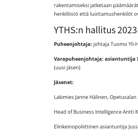
rakentamiseksi jatketaan päämäärät
henkilöstö että luottamushenkilöt ov
YTHS:n hallitus 202
Puheenjohtaja:
johtaja Tuomo Yli-H
Varapuheenjohtaja: asiantuntija
(uusi jäsen)
Jäsenet:
Lakimies Janne Hälinen, Opetusalan
Head of Business Intelligence Antti
Elinkeinopoliittinen asiantuntija Jus