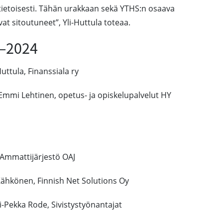
ietoisesti. Tähän urakkaan sekä YTHS:n osaava
at sitoutuneet”, Yli-Huttula toteaa.
3–2024
uttula, Finanssiala ry
Emmi Lehtinen, opetus- ja opiskelupalvelut HY
 Ammattijärjestö OAJ
 Kähkönen, Finnish Net Solutions Oy
si-Pekka Rode, Sivistystyönantajat