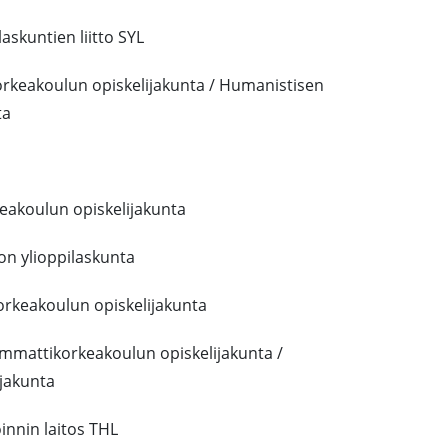
skuntien liitto SYL
orkeakoulun opiskelijakunta / Humanistisen
ta
eakoulun opiskelijakunta
ton ylioppilaskunta
rkeakoulun opiskelijakunta
mmattikorkeakoulun opiskelijakunta /
ijakunta
innin laitos THL