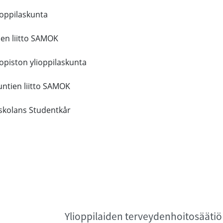
lioppilaskunta
ien liitto SAMOK
opiston ylioppilaskunta
untien liitto SAMOK
skolans Studentkår
Ylioppilaiden terveydenhoitosäätiö