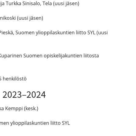
a Turkka Sinisalo, Tela (uusi jäsen)
inikoski (uusi jäsen)
 Pieskä, Suomen ylioppilaskuntien liitto SYL (uusi
i Kuparinen Suomen opiskelijakuntien liitosta
S henkilöstö
a 2023–2024
ka Kemppi (kesk.)
en ylioppilaskuntien liitto SYL