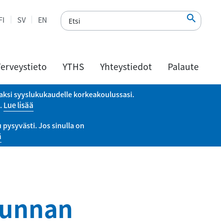

FI
SV
EN
erveystieto
YTHS
Yhteystiedot
Palaute
vaksi syyslukukaudelle korkeakoulussasi.
a.
Lue lisää
pysyvästi. Jos sinulla on
ä
kunnan