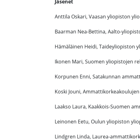
Jäsenet
Anttila Oskari, Vaasan yliopiston yli
Baarman Nea-Bettina, Aalto-yliopist
Hämäläinen Heidi, Taideyliopiston y
Ikonen Mari, Suomen yliopistojen re
Korpunen Enni, Satakunnan ammatti
Koski Jouni, Ammattikorkeakoulujen
Laakso Laura, Kaakkois-Suomen amm
Leinonen Eetu, Oulun yliopiston yli
Lindgren Linda, Laurea-ammattikork