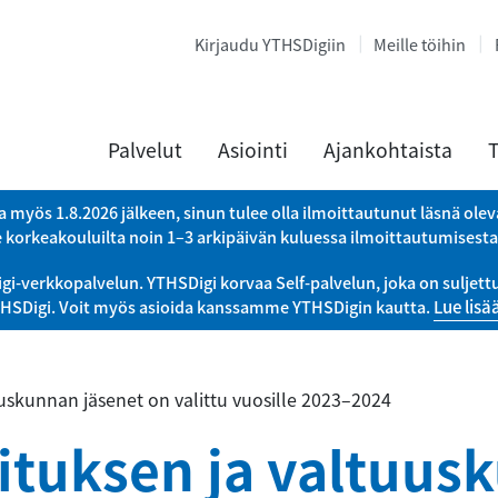
Kirjaudu YTHSDigiin
Meille töihin
Palvelut
Asiointi
Ajankohtaista
T
a myös 1.8.2026 jälkeen, sinun tulee olla ilmoittautunut läsnä ole
e korkeakouluilta noin 1–3 arkipäivän kuluessa ilmoittautumisest
verkkopalvelun. YTHSDigi korvaa Self-palvelun, joka on suljettu 
THSDigi. Voit myös asioida kanssamme YTHSDigin kautta.
Lue lisä
uuskunnan jäsenet on valittu vuosille 2023–2024
lituksen ja valtuus