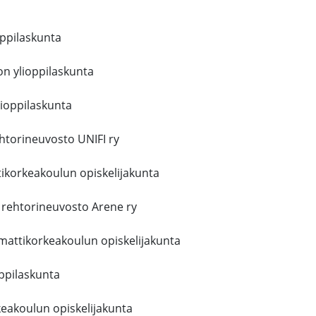
oppilaskunta
on ylioppilaskunta
lioppilaskunta
htorineuvosto UNIFI ry
korkeakoulun opiskelijakunta
 rehtorineuvosto Arene ry
attikorkeakoulun opiskelijakunta
oppilaskunta
eakoulun opiskelijakunta