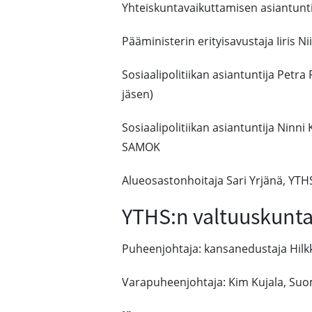
Yhteiskuntavaikuttamisen asiantuntij
Pääministerin erityisavustaja Iiris Ni
Sosiaalipolitiikan asiantuntija Petra
jäsen)
Sosiaalipolitiikan asiantuntija Ninn
SAMOK
Alueosastonhoitaja Sari Yrjänä, YTH
YTHS:n valtuuskunt
Puheenjohtaja: kansanedustaja Hilk
Varapuheenjohtaja: Kim Kujala, Suom