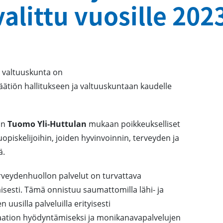
valittu vuosille 20
n valtuuskunta on
äätiön hallitukseen ja valtuuskuntaan kaudelle
an
Tuomo Yli-Huttulan
mukaan poikkeukselliset
uopiskelijoihin, joiden hyvinvoinnin, terveyden ja
ä.
rveydenhuollon palvelut on turvattava
isesti. Tämä onnistuu saumattomilla lähi- ja
uusilla palveluilla erityisesti
saation hyödyntämiseksi ja monikanavapalvelujen