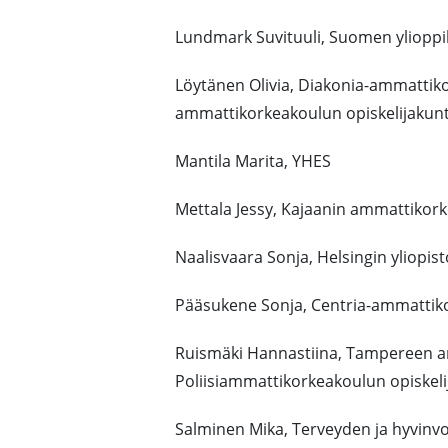
Lundmark Suvituuli, Suomen ylioppila
Löytänen Olivia, Diakonia-ammattik
ammattikorkeakoulun opiskelijakun
Mantila Marita, YHES
Mettala Jessy, Kajaanin ammattikork
Naalisvaara Sonja, Helsingin yliopis
Pääsukene Sonja, Centria-ammattiko
Ruismäki Hannastiina, Tampereen a
Poliisiammattikorkeakoulun opiskel
Salminen Mika, Terveyden ja hyvinvo