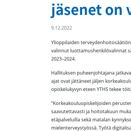
jäsenet on 
9.12.2022
Ylioppilaiden terveydenhoitosäätiö
valinnut luottamushenkilövalinnat s
2023–2024.
Hallituksen puheenjohtajana jatkav
ajat ovat jättäneet jäljen korkeakoul
opiskelukyvyn eteen YTHS tekee töit
”Korkeakouluopiskelijoiden peruste
saavutettavasti ja hoitotakuun muka
etäpalveluilla sekä matalan kynnyksen 
mielenterveystyössä. Työtä digitali