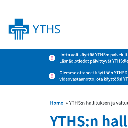
Jotta voit käyttää YTHS:n palveluit
Läsnäolotiedot päivittyvät YTHS:ll
Olemme ottaneet käyttöön YTHSDigi-
videovastaanotto, ota käyttöösi Y
Home
»
YTHS:n hallituksen ja valt
YTHS:n hal