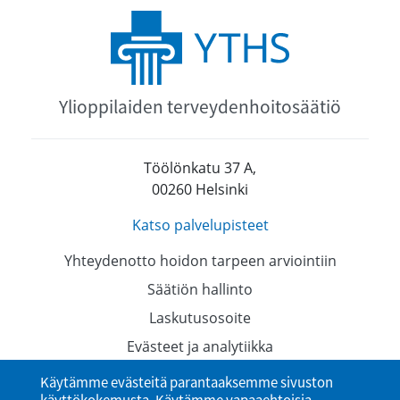
Ylioppilaiden terveydenhoitosäätiö
Töölönkatu 37 A,
00260 Helsinki
Katso palvelupisteet
Yhteydenotto hoidon tarpeen arviointiin
Säätiön hallinto
Laskutusosoite
Evästeet ja analytiikka
Tietosuojaselosteet
Käytämme evästeitä parantaaksemme sivuston