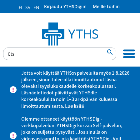
Kirjaudu YTHSDigiin
Meille töihin
FI
SV
EN

Jotta voit käyttää YTHS:n palveluita myös 1.8.2026
jälkeen, sinun tulee olla ilmoittautunut läsnä
olevaksi syyslukukaudelle korkeakoulussasi.
Läsnäolotiedot päivittyvät YTHS:lle
korkeakouluilta noin 1–3 arkipäivän kuluessa
ilmoittautumisesta.
Lue lisää
Olemme ottaneet käyttöön YTHSDigi-
verkkopalvelun. YTHSDigi korvaa Self-palvelun,
joka on suljettu pysyvästi. Jos sinulla on
videovastaanotto, ota käyttöösi YTHSDigi. Voit