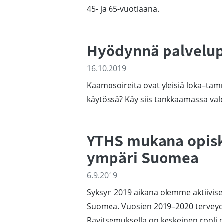
45- ja 65-vuotiaana.
Hyödynnä palvelup
16.10.2019
Kaamosoireita ovat yleisiä loka–tam
käytössä? Käy siis tankkaamassa val
YTHS mukana opiske
ympäri Suomea
6.9.2019
Syksyn 2019 aikana olemme aktiivises
Suomea. Vuosien 2019–2020 tervey
Ravitsemuksella on keskeinen rooli 