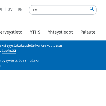

FI
SV
EN
erveystieto
YTHS
Yhteystiedot
Palaute
vaksi syyslukukaudelle korkeakoulussasi.
a.
Lue lisää
pysyvästi. Jos sinulla on
ä