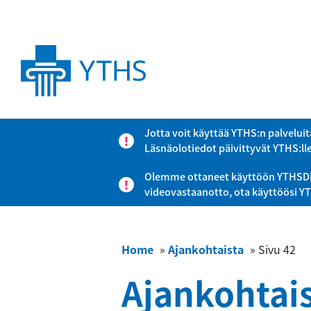
Jotta voit käyttää YTHS:n palveluit
Läsnäolotiedot päivittyvät YTHS:ll
Olemme ottaneet käyttöön YTHSDigi-
videovastaanotto, ota käyttöösi Y
Home
»
Ajankohtaista
»
Sivu 42
Ajankohtai