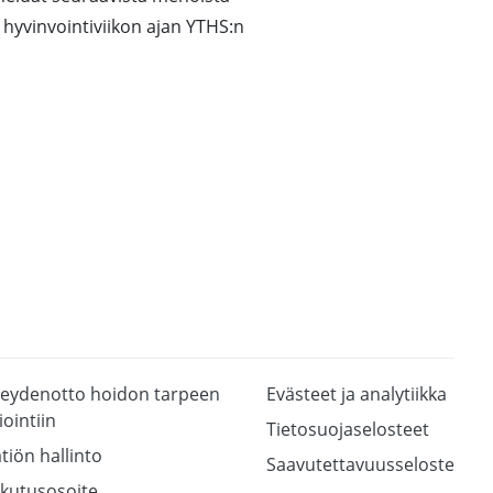
hyvinvointiviikon ajan YTHS:n
eydenotto hoidon tarpeen
Evästeet ja analytiikka
iointiin
Tietosuojaselosteet
tiön hallinto
Saavutettavuusseloste
kutusosoite