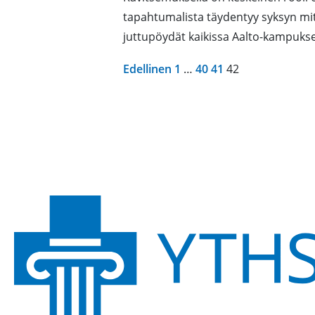
tapahtumalista täydentyy syksyn mit
juttupöydät kaikissa Aalto-kampuk
Edellinen
1
…
40
41
42