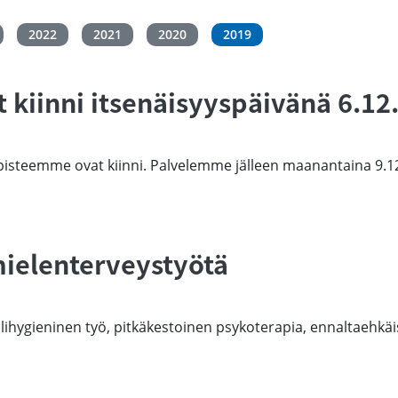
2022
2021
2020
2019
 kiinni itsenäisyyspäivänä 6.12
mipisteemme ovat kiinni. Palvelemme jälleen maanantaina 9.1
ielenterveystyötä
ihygieninen työ, pitkäkestoinen psykoterapia, ennaltaehkäi