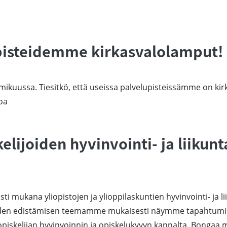
isteidemme kirkasvalolamput!
mikuussa. Tiesitkö, että useissa palvelupisteissämme on ki
oa
lijoiden hyvinvointi- ja liikun
ti mukana yliopistojen ja ylioppilaskuntien hyvinvointi- ja
den edistämisen teemamme mukaisesti näymme tapahtumiss
opiskelijan hyvinvoinnin ja opiskelukyvyn kannalta. Bongaa 