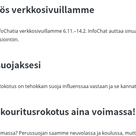
yös verkkosivuillamme
oChatia verkkosivuillamme 6.11.–14.2. InfoChat auttaa sinua
iointiin.
suojaksesi
 Rokotus on tehokkain suoja influenssaa vastaan ja se kannat
äkouritusrokotus aina voimassa!
imassa? Perussuojan saamme neuvolassa ja koulussa, mutta 