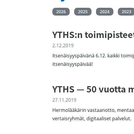
2026
2025
2024
2023
YTHS:n toimipisteet
2.12.2019
Itsenäisyyspäivänä 6.12. kaikki toi
itsenäisyyspäivää!
YTHS — 50 vuotta m
27.11.2019
Hermolääkärin vastaanotto, mentaal
vertaisryhmät, digitaaliset palvelut.