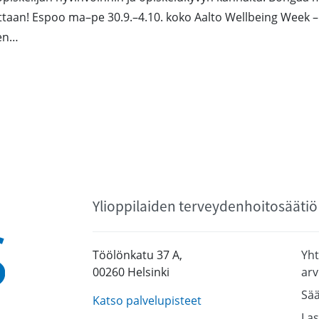
taan! Espoo ma–pe 30.9.–4.10. koko Aalto Wellbeing Week – 
sen…
Ylioppilaiden terveydenhoitosäätiö
Töölönkatu 37 A,
Yht
00260 Helsinki
arv
Sää
Katso palvelupisteet
Las