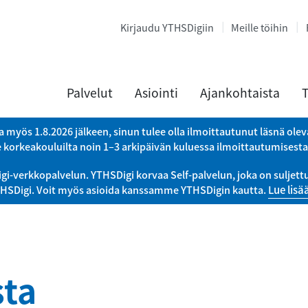
Kirjaudu YTHSDigiin
Meille töihin
Palvelut
Asiointi
Ajankohtaista
T
a myös 1.8.2026 jälkeen, sinun tulee olla ilmoittautunut läsnä ole
e korkeakouluilta noin 1–3 arkipäivän kuluessa ilmoittautumisest
verkkopalvelun. YTHSDigi korvaa Self-palvelun, joka on suljettu 
THSDigi. Voit myös asioida kanssamme YTHSDigin kautta.
Lue lisä
sta