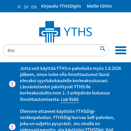
Kirjaudu YTHSDigiin
Meille töihin
FI
SV
EN

Jotta voit käyttää YTHS:n palveluita myös 1.8.2026
jälkeen, sinun tulee olla ilmoittautunut läsnä
olevaksi syyslukukaudelle korkeakoulussasi.
Läsnäolotiedot päivittyvät YTHS:lle
korkeakouluilta noin 1–3 arkipäivän kuluessa
ilmoittautumisesta.
Lue lisää
Olemme ottaneet käyttöön YTHSDigi-
verkkopalvelun. YTHSDigi korvaa Self-palvelun,
joka on suljettu pysyvästi. Jos sinulla on
videovastaanotto, ota käyttöösi YTHSDigi. Voit