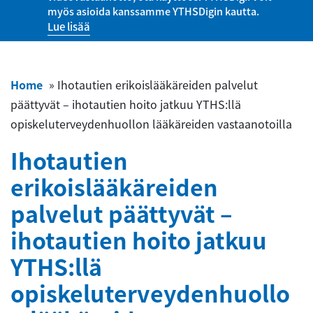
myös asioida kanssamme YTHSDigin kautta.
Lue lisää
Home
»
Ihotautien erikoislääkäreiden palvelut
päättyvät – ihotautien hoito jatkuu YTHS:llä
opiskeluterveydenhuollon lääkäreiden vastaanotoilla
Ihotautien
erikoislääkäreiden
palvelut päättyvät –
ihotautien hoito jatkuu
YTHS:llä
opiskeluterveydenhuollo