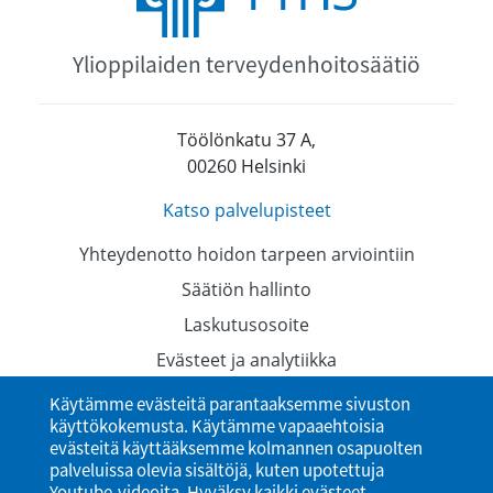
Ylioppilaiden terveydenhoitosäätiö
Töölönkatu 37 A,
00260 Helsinki
Katso palvelupisteet
Yhteydenotto hoidon tarpeen arviointiin
Säätiön hallinto
Laskutusosoite
Evästeet ja analytiikka
Tietosuojaselosteet
Käytämme evästeitä parantaaksemme sivuston
käyttökokemusta. Käytämme vapaaehtoisia
Saavutettavuusseloste
evästeitä käyttääksemme kolmannen osapuolten
palveluissa olevia sisältöjä, kuten upotettuja
Youtube-videoita. Hyväksy kaikki evästeet