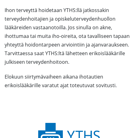
Ihon terveyttä hoidetaan YTHS:llä jatkossakin
terveydenhoitajien ja opiskeluterveydenhuollon
lääkäreiden vastaanotoilla. Jos sinulla on akne,
ihottumaa tai muita iho-oireita, ota tavalliseen tapaan
yhteyttä hoidontarpeen arviointiin ja ajanvaraukseen.
Tarvittaessa saat YTHS:ltä lähetteen erikoislääkärille
julkiseen terveydenhoitoon.
Elokuun siirtymävaiheen aikana ihotautien
erikoislääkärille varatut ajat toteutuvat sovitusti.